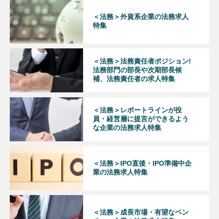
＜法務＞外資系企業の法務求人
特集
＜法務＞法務責任者ポジション!
法務部門の部長や次期部長候
補、法務責任者の求人特集
＜法務＞レポートラインが役
員・経営層に提言ができるよう
な企業の法務求人特集
＜法務＞IPO直後・IPO準備中企
業の法務求人特集
＜法務＞成長市場・有望なベン