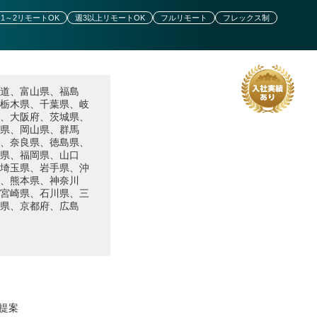
1～2リモートOK
週3以上リモートOK
フルリモート
フレックス制
道、富山県、福島
栃木県、千葉県、岐
、大阪府、茨城県、
県、岡山県、群馬
、奈良県、徳島県、
県、福岡県、山口
埼玉県、岩手県、沖
、熊本県、神奈川
宮崎県、石川県、三
県、京都府、広島
提案