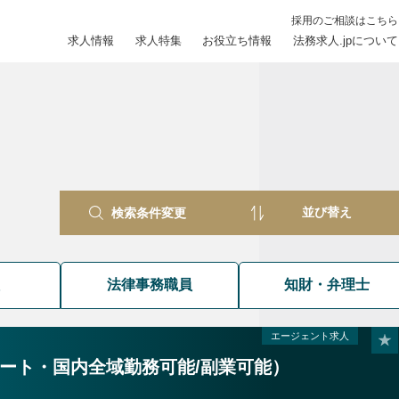
採用のご相談はこちら
求人情報
求人特集
お役立ち情報
法務求人.jpについて
検索条件変更
員
法律事務職員
知財・弁理士
エージェント求人
ート・国内全域勤務可能/副業可能）