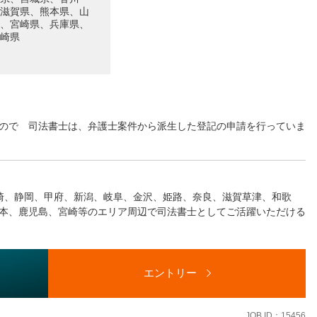
滋賀県、熊本県、山
、宮崎県、兵庫県、
崎県
ので 司法書士は、弁護士案件から派生した登記の申請を行っていま
定登記、離婚・相続に関する登記、弁護士・税理士の顧問先企業から
おります。
和解条項案、調停条項案の検討 弁護士の得た判決等に基づく登記申
崎、静岡、甲府、新潟、岐阜、金沢、姫路、奈良、滋賀草津、和歌
本、鹿児島、宮崎等のエリア周辺で司法書士としてご活躍いただける
ィスで勤務可能な方、大歓迎です。時期・タイミング等により、各オ
す事、予めご了承ください。
に関する商業登記、不動産登記
方から、これから経験を積みたい方まで幅広く検討したいと考えてい
エントリー
の検討及びその登記 決済立会業務、不動産登記（不動産会社・金融
談ください。
務や外での打合せも必要ですが、テレワークも相談可能です。
（ネット銀行含む）からのご紹介）も一定数ございます。英語・中国
JOB ID：15456