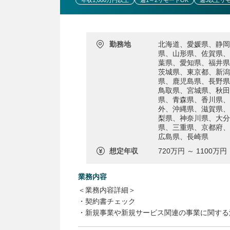
年収1,000万円以上
週1～2リモートOK
週3以上リ
勤務地
北海道、愛媛県、静岡
県、山形県、佐賀県、
葉県、愛知県、福井県
茨城県、東京都、新潟
県、鹿児島県、長野県
鳥取県、宮城県、秋田
県、青森県、香川県、
外、沖縄県、滋賀県、
梨県、神奈川県、大分
県、三重県、京都府、
広島県、長崎県
想定年収
720万円 ～ 1100万円
業務内容
＜業務内容詳細＞
・契約書チェック
・新規事業や新規サービス関連の事業に関する
上記で6～7割を占めます。