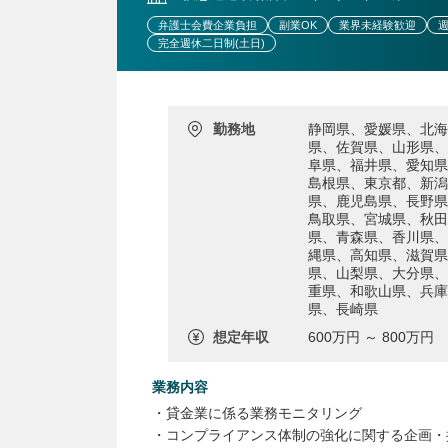
弁護士会費企業負担
副業OK
業界未経験歓迎
週
完全週休二日制(土日)
勤務地
静岡県、愛媛県、北海
県、佐賀県、山形県、
阜県、福井県、愛知県
島根県、東京都、新潟
県、鹿児島県、長野県
鳥取県、宮城県、秋田
県、青森県、香川県、
縄県、高知県、滋賀県
県、山梨県、大分県、
重県、和歌山県、兵庫
県、長崎県
想定年収
600万円 ～ 800万円
業務内容
・貸金業に係る業務モニタリング
・コンプライアンス体制の強化に関する企画・