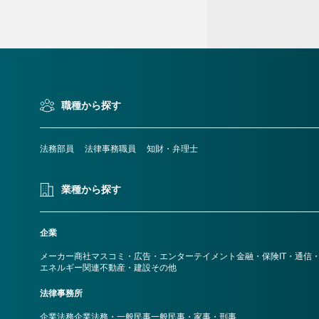
検索条件変更
）
職種から探す
法務部員
法律事務職員
知財・弁理士
業種から探す
企業
メーカー
商社
マスコミ・広告・エンターテイメント
金融・保険
IT・通信
エネルギー関連
不動産・建設
その他
法律事務所
企業法務
企業法務・一般民事
一般民事・家事・刑事