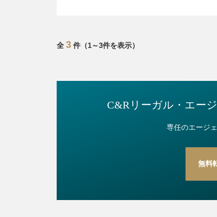
語案件をはじめ様々な渉外登記も対応しており
・アメリカ弁護士、中国弁護士案件からの登記
も）も対応しております。
3
全
件（1～3件を表示）
C&Rリーガル・
エー
専任のエージ
無料