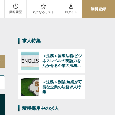
無料登録
閲覧履歴
気になるリスト
ログイン
求人特集
＜法務＞国際法務/ビジ
ネスレベルの英語力を
活かせる企業の法務求
人特集
＜法務＞副業/兼業が可
能な企業の法務求人特
集
積極採用中の求人