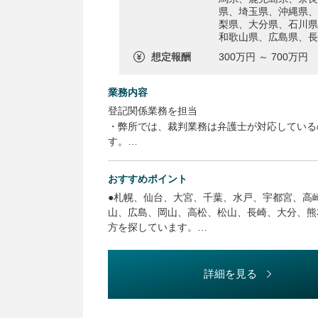
県、埼玉県、沖縄県、
梨県、大分県、石川県
和歌山県、広島県、長
想定報酬
300万円 ～ 700万円
業務内容
登記関係業務を担当
・弊所では、裁判業務は弁護士が対応している
す。
弁護士と共同して、判決による登記、信託の設
の商業登記に関するご相談を数多く対応して
おすすめポイント
・弁護士の起案した、登記訴訟の請求の趣旨、
●札幌、仙台、大宮、千葉、水戸、宇都宮、高
請
山、広島、岡山、高松、松山、長崎、大分、熊
・離婚案件に伴う登記
方を探しています。
・相続案件に伴う相続人確定及び登記
☆★特に、高崎、甲府、姫路、和歌山の4オフ
・弁護士、税理士の顧問先企業からの商業登記
フィスでの採用ニーズが変わる可能性がありま
・弁護士、税理士とチームになり事業承継案件
●司法書士の有資格者で、既に実務経験のある
詳細を見る
・弁護士、税理士とチームになり信託スキーム
ますので、司法書士資格者の方はお気軽にご相
機関（ネット銀行含む）も一定数ございます。
●必要に応じてオフィスに出社いただいての執
・通常の決済立会業務（不動産会社・金融機関