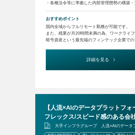
・各種法令等に準拠した内部管理態勢の構築・
・各種法令等の知識向上やコンプライアンス意
・コンプライアンス委員会の運営
おすすめポイント
・社内規程等の整備・管理
国内全域からフルリモート勤務が可能です。
・広告審査業務
また、残業が月20時間未満の為、ワークライ
・暗号資産関係情報等の管理
暗号資産という最先端のフィンテック企業での
・監督官庁対応
国内取引数NO.1の企業での就業です。
・その他コンプライアンス推進に付随する業務
※上記記載のうち、スキルに合わせて担当業務
詳細を見る
（変更の範囲）
同上
【人流×AIのデータプラットフォ
フレックス/スピード感のある会
大手インフラグループ 人流×AIのデータ