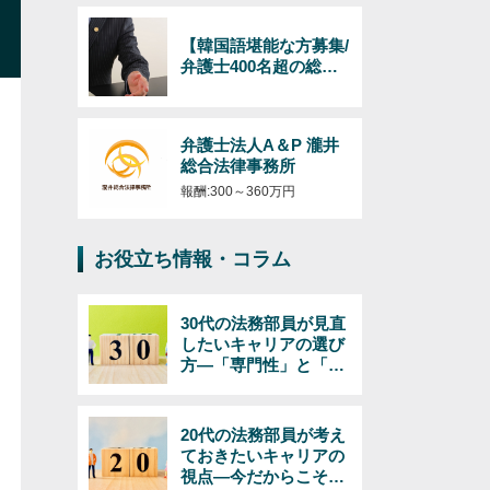
【韓国語堪能な方募集/
弁護士400名超の総合
法律事務所】日韓のビ
ジネス（インバウンド
およびアウトバウン
弁護士法人A＆P 瀧井
ド）対応の弁護士/韓国
総合法律事務所
語必須/経験年数・年齢
不問！
報酬:300～360万円
お役立ち情報・コラム
30代の法務部員が見直
したいキャリアの選び
方―「専門性」と「マ
ネジメント」で考える
20代の法務部員が考え
ておきたいキャリアの
視点―今だからこそで