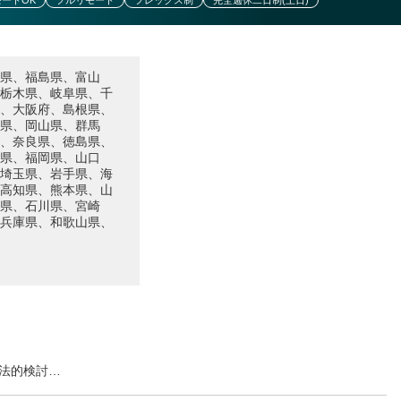
モートOK
フルリモート
フレックス制
完全週休二日制(土日)
県、福島県、富山
栃木県、岐阜県、千
、大阪府、島根県、
県、岡山県、群馬
、奈良県、徳島県、
県、福岡県、山口
埼玉県、岩手県、海
高知県、熊本県、山
県、石川県、宮崎
兵庫県、和歌山県、
法的検討