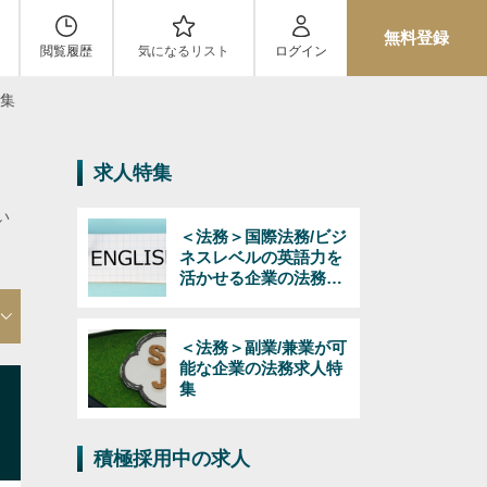
無料登録
閲覧履歴
気になるリスト
ログイン
特集
求人特集
い
＜法務＞国際法務/ビジ
ネスレベルの英語力を
活かせる企業の法務求
人特集
＜法務＞副業/兼業が可
能な企業の法務求人特
集
積極採用中の求人