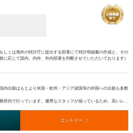
もしくは海外の特許庁に提出する部署にて特許明細書の作成と、その
験に応じて国内、内外、外内部署を判断させていただいております）
細書作成
たはその補助
国内出願はもとより米国・欧州・アジア諸国等の外国への出願も多数
日本へ出願する特許明細書の作成、翻訳、中間処理またはその補助
務所内で行っています。優秀なスタッフが揃っているため、高いレベ
成
エントリー