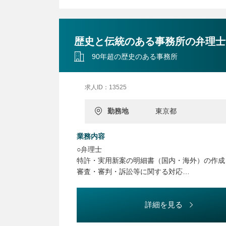
歴史と伝統のある事務所の弁理士
90年超の歴史のある事務所
求人ID：13525
勤務地
東京都
業務内容
○弁理士
特許・実用新案の明細書（国内・海外）の作成
審査・審判・訴訟等に関する対応
国内・海外のクライアントとの連絡
○特許技術者・特許翻訳者
詳細を見る
上記業務のサポート