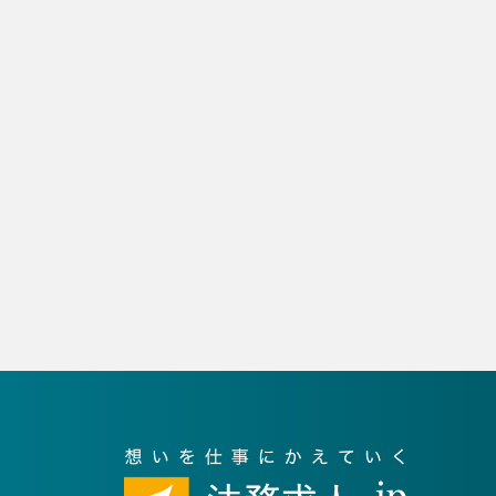
2
全
件（1～2件を表示