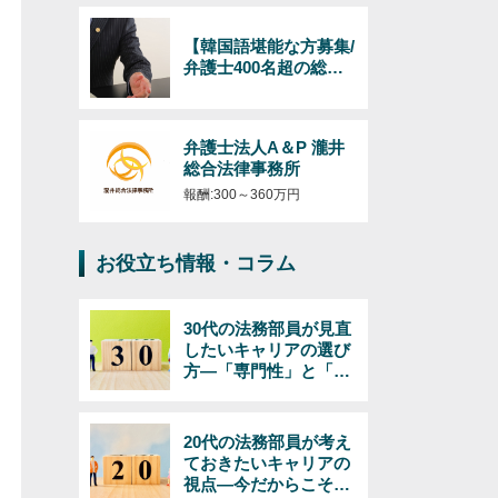
【韓国語堪能な方募集/
弁護士400名超の総合
法律事務所】日韓のビ
ジネス（インバウンド
およびアウトバウン
弁護士法人A＆P 瀧井
ド）対応の弁護士/韓国
総合法律事務所
語必須/経験年数・年齢
不問！
報酬:300～360万円
お役立ち情報・コラム
30代の法務部員が見直
したいキャリアの選び
方―「専門性」と「マ
ネジメント」で考える
20代の法務部員が考え
ておきたいキャリアの
視点―今だからこそで