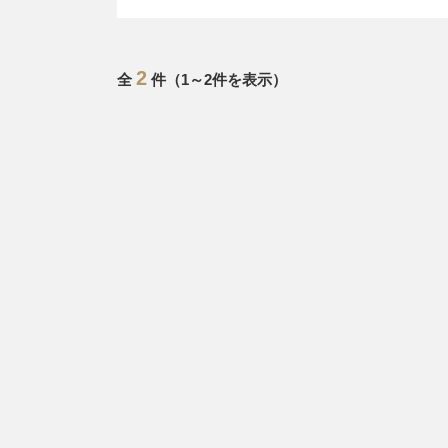
2
全
件（1～2件を表示）