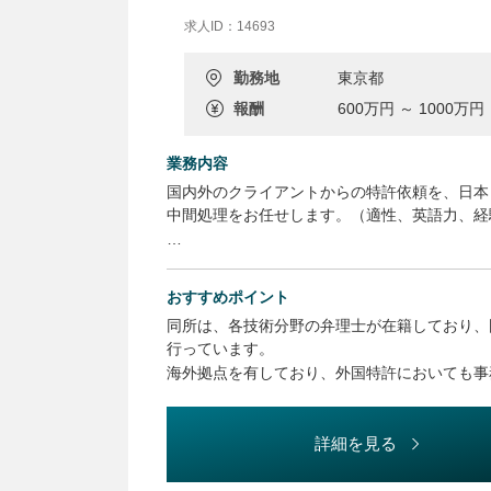
求人ID：14693
勤務地
東京都
報酬
600万円 ～ 1000万円
業務内容
国内外のクライアントからの特許依頼を、日本
中間処理をお任せします。（適性、英語力、経
(1)国内特許出願(外内または内外)のための明
おすすめポイント
〈国内部〉国内の特許明細書作成、中間処理ま
同所は、各技術分野の弁理士が在籍しており、
〈内外部・外内部〉日本から外国へ、外国から
行っています。
海外拠点を有しており、外国特許においても事
(2)拒絶理由通知に対する意見書や補正書の作
ルの専門知識を吸収できる職場です。
詳細を見る