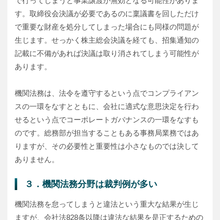
で行ってしまうと事業譲渡が無効となる可能性がありま
す。取締役会決議が必要であるのに稟議書を回しただけ
で重要な財産を処分してしまった場合にも同様の問題が
生じます。せっかく株主総会決議を経ても、招集通知の
記載に不備があれば決議は取り消されてしまう可能性が
あります。
機関法務は、法令を遵守するという点でコンプライアン
スの一環をなすとともに、会社に適式な意思決定を行わ
せるという点でコーポレートガバナンスの一環をなすも
のです。総務部が担当することもある事務局業務ではあ
りますが、その必要性と重要性は小さなものでは決して
ありません。
３．機関法務分野は裁判例が多い
機関法務を怠ってしまうと違法という重大な結果が生じ
ますが、会社法828条以降は違法な結果を是正するための