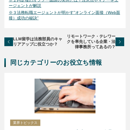
※２内定後のオファー面談の実態とは？注意点やマナーをエ
ージェントが解説
※３法務転職エージェントが明かす”オンライン面接（Web面
接）成功の秘訣”
リモートワーク・テレワー
LLM留学は法務部員のキャ
クを率先している企業・法
リアアップに役立つか？
律事務所ってあるの？
同じカテゴリーのお役立ち情報
業界トピックス