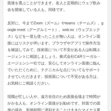
面接を選ぶことができます。友人と定期的にウェブ飲み
会を開催している人も、同様です。
反対に、今までZoom（ズーム）やteams（チームズ）、g
oogle meet（グーグルミート）、web ex（ウェブエック
ス）などを一度も使ったことが無い人は、オンライン面
接にはリスクが伴います。ブラウザやアプリで操作方法
を確認してみて、技術面について不安がある人は転職エ
ージェントに相談しましょう。株式会社C&Rリーガル・
エージェンシー社では、安心してオンライン面接に臨ん
でいただくために、テクニカルな点についてもサポート
させていただきます。技術面について不安がある方は、
お気軽にご相談ください。
現職が忙しい人や、遠方在住のため面接会場まで時間が
かかる人も、オンライン面接がお勧めです。対面での面
接の場合、面接時間に遅刻することは大きなマイナス要