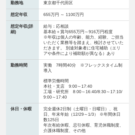
勤務地
東京都千代田区
想定年収
655万円 ～ 1100万円
想定年収(詳
給与：応相談
細)
基本給＋賞与655万円～916万円程度
※年収は個人の年齢、能力、経験、ご担当
いただく業務等を踏まえ、検討させていた
だきます。 別途対象者に住宅補助（エリ
アや条件により補助額が異なる）あり
勤務時間
実働 7時間40分 ※フレックスタイム制
導入
標準労働時間
本社・支店 9:00～17:40
工場・研究所 8:00～16:40/8:30～17:10/
9:00～17:40
休日・休暇
完全週休2日制（土曜日・日曜日）、祝
日、年末年始（12/29～1/3） ※年間休日
数125日
年次有給休暇、忌引休暇、育児休職制度、
介護休職制度、その他