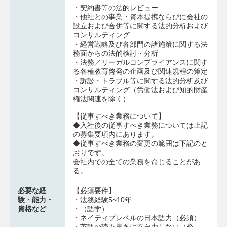
・契約書等の法的レビュー
・他社との事業・資本提携ならびに会社の
設立および合併等に関する法的分析および
コンサルティング
・経営戦略及び各部門の諸施策に関する法
務面からの法的検討・分析
・法務／リーガルコンプライアンスに関す
る各種教育啓発の企画及び関連規程の策定
・訴訟・トラブル等に関する法的分析及び
コンサルティング（労働法および知的財産
権法関連を除く）
【従事すべき業務について】
◆入社後の従事すべき業務については上記
の募集要項内にあります。
◆従事すべき業務の変更の範囲は下記のと
おりです。
会社内での全ての業務を命じることがあ
る。
必要な経
【必須要件】
験・能力・
・法務経験5~10年
資格など
・（語学）
・ネイティブレベルの日本語力（必須）