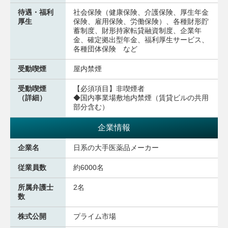
待遇・福利
社会保険（健康保険、介護保険、厚生年金
厚生
保険、雇用保険、労働保険）、各種財形貯
蓄制度、財形持家転貸融資制度、企業年
金、確定拠出型年金、福利厚生サービス、
各種団体保険 など
受動喫煙
屋内禁煙
受動喫煙
【必須項目】非喫煙者
（詳細）
◆国内事業場敷地内禁煙（賃貸ビルの共用
部分含む）
企業情報
企業名
日系の大手医薬品メーカー
従業員数
約6000名
所属弁護士
2名
数
株式公開
プライム市場