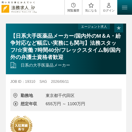
閲覧履歴
気になる
ログイン
エージェント求人
【日系大手医薬品メーカー/国内外のM＆A・紛
争対応など幅広い実務にも関与】法務スタッ
フ/☆実働 7時間40分/フレックスタイム制/国内
外の弁護士資格者歓迎
日系の大手医薬品メーカー
JOB ID：19310
SAG
2026/06/11
勤務地
東京都千代田区
想定年収
655万円 ～ 1100万円