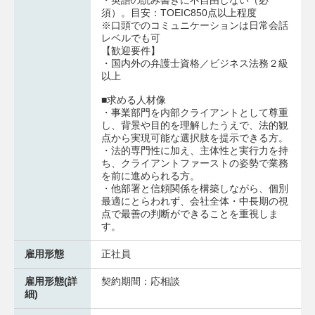
・英語の読み書きに不自由しない（必
須）。目安：TOEIC850点以上程度
※口頭でのコミュニケーションは日常会話
レベルでも可
【歓迎要件】
・国内外の弁護士資格／ビジネス法務２級
以上
■求める人材像
・事業部門を内部クライアントとして尊重
し、背景や目的を理解したうえで、法的観
点から実現可能な選択肢を提示できる方。
・法的専門性に加え、主体性と実行力を持
ち、クライアントファーストの姿勢で業務
を前に進められる方。
・他部署と信頼関係を構築しながら、個別
最適にとらわれず、会社全体・中長期の視
点で最善の判断ができることを重視しま
す。
雇用形態
正社員
雇用形態(詳
契約期間：応相談
細)