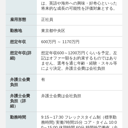
は、英語や海外への興味・好奇心といった
将来的な成長の可能性を評価対象とする。
雇用形態
正社員
勤務地
東京都中央区
想定年収
600万円 ～ 1170万円
想定年収(詳
想定年収600～1200万円くらいを予定。左
細)
記はオファー額をお約束するものではあり
ません、選考を通じ年齢・経験・スキル等
により決定。弁護士会費は会社負担
弁護士会費
有
負担
弁護士会費
弁護士会費は会社負担
負担（詳
細）
勤務時間
9:15～17:30 フレックスタイム制（標準勤
務時間) 実働7時間15分 コア・タイム 10:0
0～15:00 休憩時間 60分 時間外労働有（全