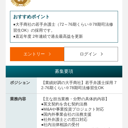
おすすめポイント
●大手商社の若手弁護士（72～76期くらい※78期司法修
習生OK）の採用です。
●直近年度 2年連続で過去最高益を更新
エントリー
ログイン
募集要項
ポジション
【業績好調の大手商社】若手弁護士採用 7
2-76期くらい※78期司法修習生OK
業務内容
【主な担当業務・分野の具体的内容】
●英文契約を含む契約法務
●M&Aや事業投資プロジェクト対応
●国内外事業会社の法務支援
●社外弁護士との窓口対応
●社内法律相談の受付