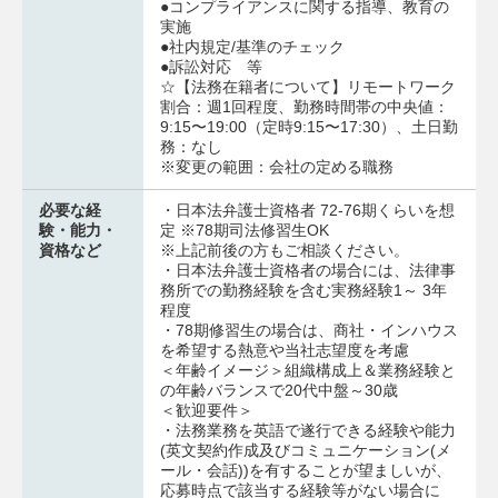
●コンプライアンスに関する指導、教育の
実施
●社内規定/基準のチェック
●訴訟対応 等
☆【法務在籍者について】リモートワーク
割合：週1回程度、勤務時間帯の中央値：
9:15〜19:00（定時9:15〜17:30）、土日勤
務：なし
※変更の範囲：会社の定める職務
必要な経
・日本法弁護士資格者 72‐76期くらいを想
験・能力・
定 ※78期司法修習生OK
資格など
※上記前後の方もご相談ください。
・日本法弁護士資格者の場合には、法律事
務所での勤務経験を含む実務経験1～ 3年
程度
・78期修習生の場合は、商社・インハウス
を希望する熱意や当社志望度を考慮
＜年齢イメージ＞組織構成上＆業務経験と
の年齢バランスで20代中盤～30歳
＜歓迎要件＞
・法務業務を英語で遂行できる経験や能力
(英文契約作成及びコミュニケーション(メ
ール・会話))を有することが望ましいが、
応募時点で該当する経験等がない場合に