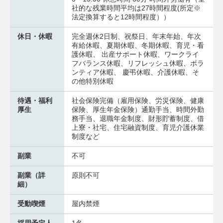
社的な残業時間平均は27時間程度(所定※
法定換算すると12時間程度））
休日・休暇
完全週休2日制、祝祭日、年末年始、年次
有給休暇、夏期休暇、冬期休暇、育児・看
護休暇、 出産サポート休暇、ワークライ
フバランス休暇、リフレッシュ休暇、ボラ
ンティア休暇、 慶弔休暇、介護休暇、そ
の他特別休暇
待遇・福利
社会保険完備（雇用保険、労災保険、健康
厚生
保険、厚生年金保険）通勤手当、時間外勤
務手当、退職年金制度、財形貯蓄制度、借
上寮・社宅、住宅融資制度、育児介護休業
制度など
副業
不可
副業（詳
原則不可
細）
受動喫煙
屋内禁煙