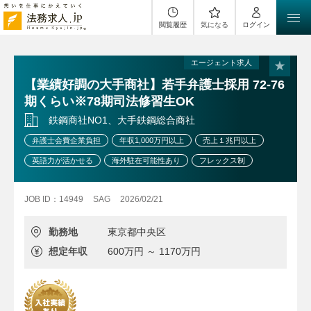
閲覧履歴
気になる
ログイン
エージェント求人
【業績好調の大手商社】若手弁護士採用 72-76
期くらい※78期司法修習生OK
鉄鋼商社NO1、大手鉄鋼総合商社
弁護士会費企業負担
年収1,000万円以上
売上１兆円以上
英語力が活かせる
海外駐在可能性あり
フレックス制
JOB ID：14949
SAG
2026/02/21
勤務地
東京都中央区
想定年収
600万円 ～ 1170万円