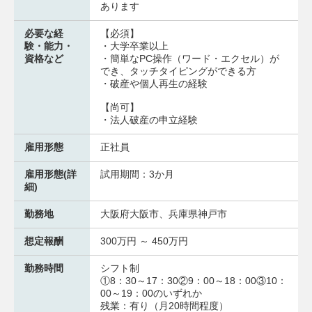
あります
必要な経
【必須】
験・能力・
・大学卒業以上
資格など
・簡単なPC操作（ワード・エクセル）が
でき、タッチタイピングができる方
・破産や個人再生の経験
【尚可】
・法人破産の申立経験
雇用形態
正社員
雇用形態(詳
試用期間：3か月
細)
勤務地
大阪府大阪市、兵庫県神戸市
想定報酬
300万円 ～ 450万円
勤務時間
シフト制
①8：30～17：30②9：00～18：00③10：
00～19：00のいずれか
残業：有り（月20時間程度）