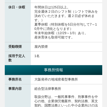
休日・休暇
年間休日は125日以上。
完全週休２日のシフト制（シフトで休みを
決めていただきます。週２日必ず休めま
す。）
夏季休暇（特別休暇を5日分付与して7～1
0月中に消化となります）
年末年始休暇（12/29～1/3）あり。
産休育休も取得可能です。
受動喫煙
屋内禁煙
採用予定人
1名
数
事務所情報
事務所名
大阪発祥の地域密着型事務所
事業内容
総合型法律事務所
取扱分野は、一般民事事件、刑事事件を中
心の他、企業側労働案件、契約法務、英文
契約、国際法務といった中小企業向けの法