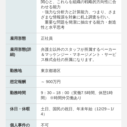
関心と、これらを組織の戦略的方向性に合
わせる能力
・強力な分析力と計算能力、つまり、さま
ざまな情報源を対象に机上調査を行い、
重要な問題を簡潔に抽出する能力・創造
性と水平思考
雇用形態
正社員
雇用形態(詳
弁護士以外のスタッフが所属するベーカー
細)
＆マッケンジー・マネージメント・サービ
ス株式会社の所属になります。
勤務地
東京都港区
想定報酬
～ 900万円
勤務時間
9：30 – 18：00（実働7.5時間、休憩1時
間） ※時間外労働あり
休日・休暇
土日、国民の祝日、年末年始（12/29～1/
4）
個人事件の
不可