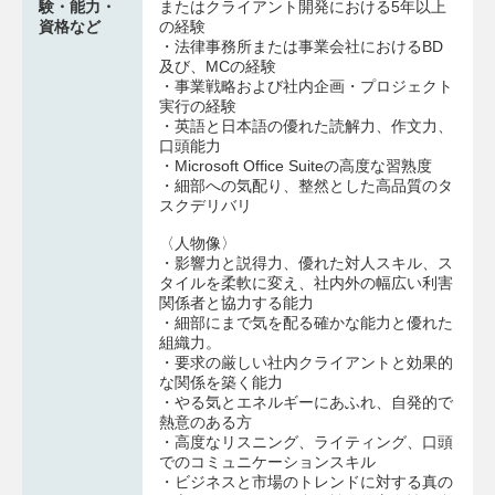
験・能力・
またはクライアント開発における5年以上
資格など
の経験
・法律事務所または事業会社におけるBD
及び、MCの経験
・事業戦略および社内企画・プロジェクト
実行の経験
・英語と日本語の優れた読解力、作文力、
口頭能力
・Microsoft Office Suiteの高度な習熟度
・細部への気配り、整然とした高品質のタ
スクデリバリ
〈人物像〉
・影響力と説得力、優れた対人スキル、ス
タイルを柔軟に変え、社内外の幅広い利害
関係者と協力する能力
・細部にまで気を配る確かな能力と優れた
組織力。
・要求の厳しい社内クライアントと効果的
な関係を築く能力
・やる気とエネルギーにあふれ、自発的で
熱意のある方
・高度なリスニング、ライティング、口頭
でのコミュニケーションスキル
・ビジネスと市場のトレンドに対する真の