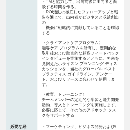
・TMと協力して、出向前後に出向者と面
談する時間を作る。
・ROI活動の徹底したフォローアップと報
告を通じて、出向者がビジネスと収益創出
の
機会に戦略的に貢献していることを確認
する
〈クライアントケアプログラム〉
顧客ケア プログラムを所有し、定期的な
取引後および助言的な顧客フィードバック
インタビューを実施するとともに、将来を
見据えたホライズン プランニング ディス
カッションを、当社のグローバル ベスト
プラクティス ガイドライン、アンケー
ト、およびリソースに合わせて使用しま
す。
〈教育、トレーニング〉
チームメンバーの定期的な学習と能力開発
活動、導入とトレーニングを実施します。
必要に応じて、その他のアドホック タス
クをサポートする
必要な経
・マーケティング、ビジネス開発および/