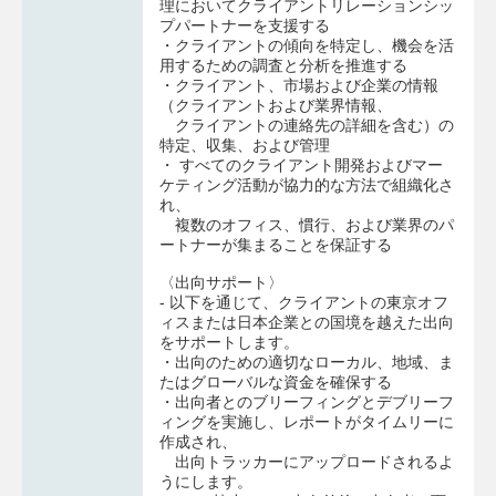
理においてクライアントリレーションシッ
プパートナーを支援する
・クライアントの傾向を特定し、機会を活
用するための調査と分析を推進する
・クライアント、市場および企業の情報
（クライアントおよび業界情報、
クライアントの連絡先の詳細を含む）の
特定、収集、および管理
・ すべてのクライアント開発およびマー
ケティング活動が協力的な方法で組織化さ
れ、
複数のオフィス、慣行、および業界のパ
ートナーが集まることを保証する
〈出向サポート〉
- 以下を通じて、クライアントの東京オフ
ィスまたは日本企業との国境を越えた出向
をサポートします。
・出向のための適切なローカル、地域、ま
たはグローバルな資金を確保する
・出向者とのブリーフィングとデブリーフ
ィングを実施し、レポートがタイムリーに
作成され、
出向トラッカーにアップロードされるよ
うにします。