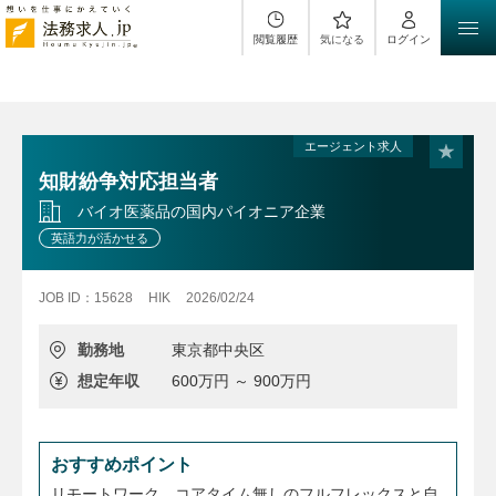
$sH1 = "{$sPositionName}（{$workLocation}）｜
{$sClientName}｜法務求人.jp";
閲覧履歴
気になる
ログイン
エージェント求人
知財紛争対応担当者
バイオ医薬品の国内パイオニア企業
英語力が活かせる
JOB ID：15628
HIK
2026/02/24
勤務地
東京都中央区
想定年収
600万円 ～ 900万円
おすすめポイント
リモートワーク、コアタイム無しのフルフレックスと自