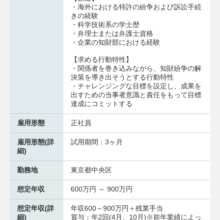
・海外における特許の紛争および訴訟手続
きの経験
・科学技術系の学士歴
・弁理士または弁護士資格
・企業の知財部における経験
【求める行動特性】
・関係者を巻き込みながら、知財紛争の解
決策を導き出そうとする行動特性
・チャレンジングな目標を設定し、成果を
出すための当事者意識と責任をもって目標
達成にコミットする
雇用形態
正社員
雇用形態(詳
試用期間：3ヶ月
細)
勤務地
東京都中央区
想定年収
600万円 ～ 900万円
想定年収(詳
年収600～900万円＋残業手当
細)
賞与：年2回(4月、10月)※前年業績によっ