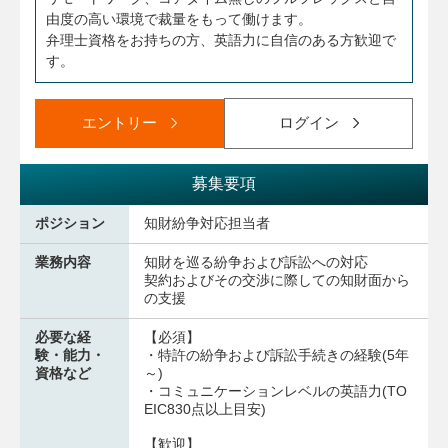
由度の高い環境で裁量をもって働けます。
弁理士資格をお持ちの方、英語力に自信のある方歓迎で
す。
エントリー
ログイン
募集要項
ポジション
知財紛争対応担当者
業務内容
知財を巡る紛争および訴訟への対応
契約およびその交渉に際しての知財面から
の支援
必要な経
【必須】
験・能力・
・特許の紛争および訴訟手続きの経験(5年
資格など
～)
・コミュニケーションレベルの英語力(TO
EIC830点以上目安)
【歓迎】