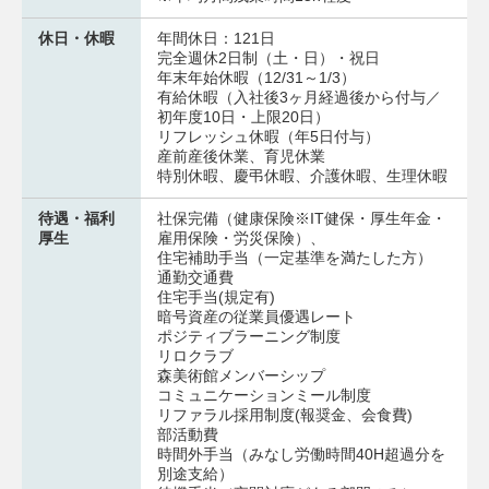
休日・休暇
年間休日：121日
完全週休2日制（土・日）・祝日
年末年始休暇（12/31～1/3）
有給休暇（入社後3ヶ月経過後から付与／
初年度10日・上限20日）
リフレッシュ休暇（年5日付与）
産前産後休業、育児休業
特別休暇、慶弔休暇、介護休暇、生理休暇
待遇・福利
社保完備（健康保険※IT健保・厚生年金・
厚生
雇用保険・労災保険）、
住宅補助手当（一定基準を満たした方）
通勤交通費
住宅手当(規定有)
暗号資産の従業員優遇レート
ポジティブラーニング制度
リロクラブ
森美術館メンバーシップ
コミュニケーションミール制度
リファラル採用制度(報奨金、会食費)
部活動費
時間外手当（みなし労働時間40H超過分を
別途支給）