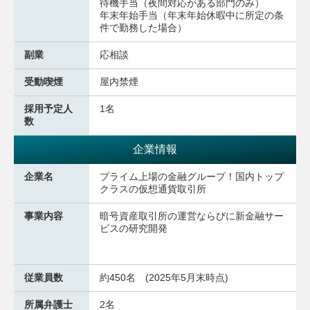
待機手当（夜間対応がある部門のみ）
年末年始手当（年末年始休暇中に所定の条
件で勤務した場合）
副業
応相談
受動喫煙
屋内禁煙
採用予定人
1名
数
企業情報
企業名
プライム上場の金融グループ！国内トップ
クラスの仮想通貨取引所
事業内容
暗号資産取引所の運営ならびに新金融サー
ビスの研究開発
従業員数
約450名 (2025年5月末時点)
所属弁護士
2名