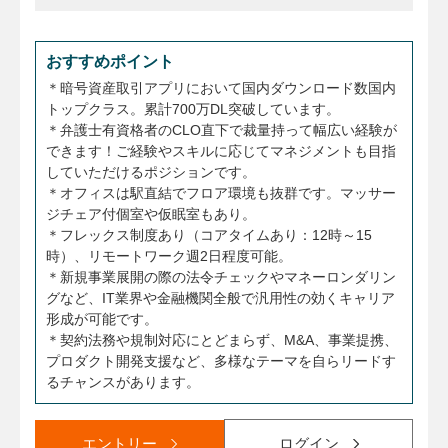
おすすめポイント
＊暗号資産取引アプリにおいて国内ダウンロード数国内
トップクラス。累計700万DL突破しています。
＊弁護士有資格者のCLO直下で裁量持って幅広い経験が
できます！ご経験やスキルに応じてマネジメントも目指
していただけるポジションです。
＊オフィスは駅直結でフロア環境も抜群です。マッサー
ジチェア付個室や仮眠室もあり。
＊フレックス制度あり（コアタイムあり：12時～15
時）、リモートワーク週2日程度可能。
＊新規事業展開の際の法令チェックやマネーロンダリン
グなど、IT業界や金融機関全般で汎用性の効くキャリア
形成が可能です。
＊契約法務や規制対応にとどまらず、M&A、事業提携、
プロダクト開発支援など、多様なテーマを自らリードす
るチャンスがあります。
エントリー
ログイン