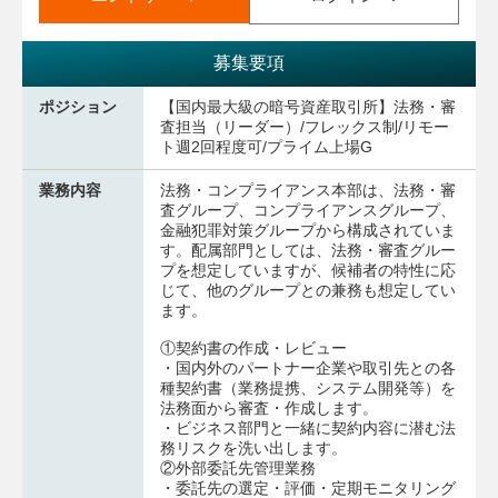
募集要項
ポジション
【国内最大級の暗号資産取引所】法務・審
査担当（リーダー）/フレックス制/リモー
ト週2回程度可/プライム上場G
業務内容
法務・コンプライアンス本部は、法務・審
査グループ、コンプライアンスグループ、
金融犯罪対策グループから構成されていま
す。配属部門としては、法務・審査グルー
プを想定していますが、候補者の特性に応
じて、他のグループとの兼務も想定してい
ます。
①契約書の作成・レビュー
・国内外のパートナー企業や取引先との各
種契約書（業務提携、システム開発等）を
法務面から審査・作成します。
・ビジネス部門と一緒に契約内容に潜む法
務リスクを洗い出します。
②外部委託先管理業務
・委託先の選定・評価・定期モニタリング