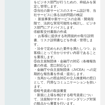
をビジネス部門が行うための、枠組みを策
定し管理します。
③当社の新サービスのスキーム設計等、当
社サービスに係る法的問題の検証
・ 新規事業や新サービスの企画・開発段
階で、法的な実現可能性を検討し、ビジネ
ス部門にアドバイスします。
④顧客交付書面の作成
・ お客様に提供する利用規約や取引説明
書、リスク説明書などを作成・管理しま
す。
・法令で定められた要件を満たしつつ、お
客様にとって分かりやすい内容であること
を重視します。
⑤自主規制団体・金融庁の対応（各種報告
書の作成、窓口対応など）
・金融庁や自主規制団体（JVCEA）への定
期的な報告書を作成・提出します。
・当局からの照会対応や立入検査時の窓口
として、円滑なコミュニケーションを担い
ます。
⑥暗号資産の取扱審査
・新規に上場を検討する暗号資産につい
て、法規制やマネー・ローンダリング対策
の観点から審査を行います。