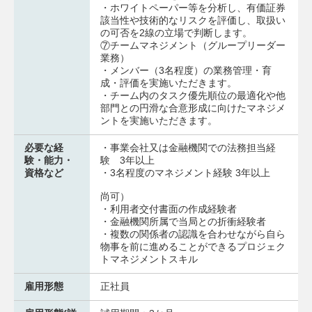
・ホワイトペーパー等を分析し、有価証券
該当性や技術的なリスクを評価し、取扱い
の可否を2線の立場で判断します。
⑦チームマネジメント（グループリーダー
業務）
・メンバー（3名程度）の業務管理・育
成・評価を実施いただきます。
・チーム内のタスク優先順位の最適化や他
部門との円滑な合意形成に向けたマネジメ
ントを実施いただきます。
必要な経
・事業会社又は金融機関での法務担当経
験・能力・
験 3年以上
資格など
・3名程度のマネジメント経験 3年以上
尚可）
・利用者交付書面の作成経験者
・金融機関所属で当局との折衝経験者
・複数の関係者の認識を合わせながら自ら
物事を前に進めることができるプロジェク
トマネジメントスキル
雇用形態
正社員