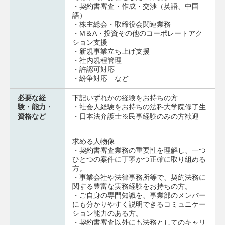
・契約書審査・作成・交渉（英語、中国
語）
・株主総会・取締役会関連業務
・M＆A・投資その他のコーポレートアク
ション支援
・新規事業立ち上げ支援
・社内規程管理
・許認可対応
・紛争対応 など
必要な経
下記いずれかの経験をお持ちの方
験・能力・
・社会人経験をお持ちの法科大学院修了生
資格など
・日本法弁護士※民事経験のみの方歓迎
求める人物像
・契約書審査業務の重要性を理解し、一つ
ひとつの案件に丁寧かつ正確に取り組める
方。
・事業会社や法律事務所等で、契約法務に
関する豊富な実務経験をお持ちの方。
・ご自身の専門知識を、事業部のメンバー
にも分かりやすく説明できるコミュニケー
ション能力のある方。
・契約書審査以外にも法務としてのキャリ