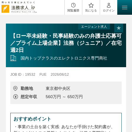
閲覧履歴
気になる
ログイン
エージェント求人
【ロー卒未経験・民事経験のみの弁護士応募可
／プライム上場企業】法務（ジュニア）／在宅
週2日
国内トップクラスのエレクトロニクス専門商社
JOB ID：19532
FUE
2026/06/12
勤務地
東京都中央区
想定年収
560万円 ～ 650万円
おすすめポイント
・事業の土台を築く実感: あなたが手掛けた契約書が、