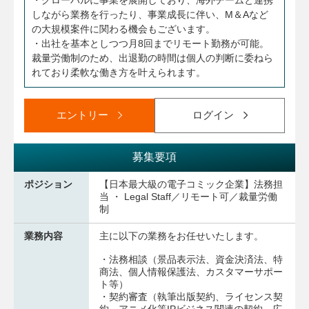
・グローバルに事業を展開しており、海外チームと連携
しながら業務を行ったり、事業成長に伴い、M＆Aなど
の大規模案件に関わる機会もございます。
・出社を基本としつつ月8回までリモート勤務が可能。
裁量労働制のため、出退勤の時間は個人の判断に委ねら
れており柔軟な働き方を叶えられます。
エントリー
ログイン
募集要項
ポジション
【日本最大級の電子コミック企業】法務担
当 ・ Legal Staff／リモート可／裁量労働
制
業務内容
主に以下の業務をお任せいたします。
・法務相談（景品表示法、資金決済法、特
商法、個人情報保護法、カスタマーサポー
ト等）
・契約審査（執筆出版契約、ライセンス契