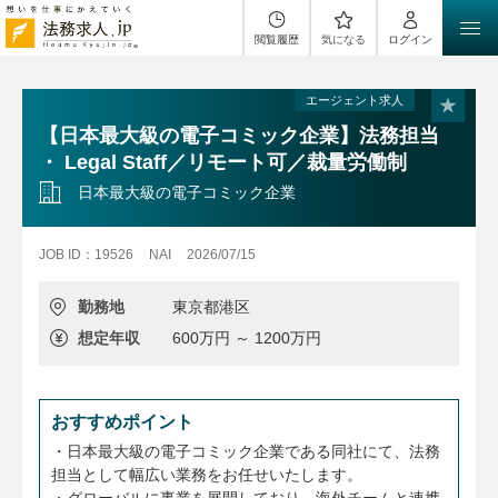
閲覧履歴
気になる
ログイン
エージェント求人
【日本最大級の電子コミック企業】法務担当
・ Legal Staff／リモート可／裁量労働制
日本最大級の電子コミック企業
JOB ID：19526
NAI
2026/07/15
勤務地
東京都港区
想定年収
600万円 ～ 1200万円
おすすめポイント
・日本最大級の電子コミック企業である同社にて、法務
担当として幅広い業務をお任せいたします。