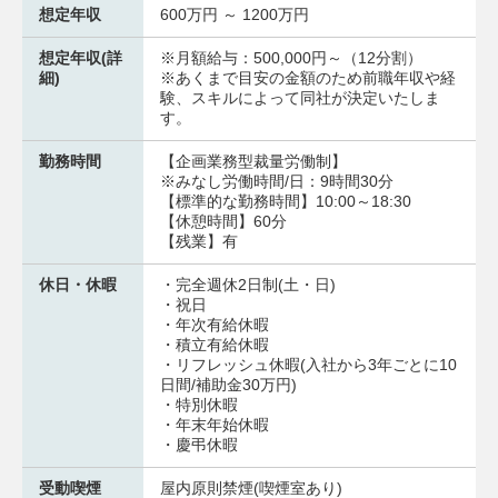
想定年収
600万円 ～ 1200万円
想定年収(詳
※月額給与：500,000円～（12分割）
細)
※あくまで目安の金額のため前職年収や経
験、スキルによって同社が決定いたしま
す。
勤務時間
【企画業務型裁量労働制】
※みなし労働時間/日：9時間30分
【標準的な勤務時間】10:00～18:30
【休憩時間】60分
【残業】有
休日・休暇
・完全週休2日制(土・日)
・祝日
・年次有給休暇
・積立有給休暇
・リフレッシュ休暇(入社から3年ごとに10
日間/補助金30万円)
・特別休暇
・年末年始休暇
・慶弔休暇
受動喫煙
屋内原則禁煙(喫煙室あり)