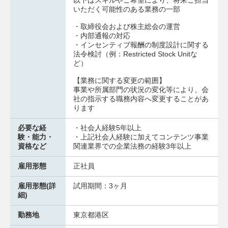
以下はスキルやご希望により、将来ご担当
いただく可能性のある業務の一部
・取締役会および株主総会の運営
・内部通報の対応
・インセンティブ報酬の制度設計に関する
法令検討（例：Restricted Stock Unitな
ど）
【業務に関する変更の範囲】
事業や所属部門の状況の変化等により、会
社の指示する職務内容へ変更することがあ
ります
必要な経
・社会人経験5年以上
験・能力・
・上記社会人経験に加えてコンテンツ事業
資格など
関連業界での企業法務の経験3年以上
雇用形態
正社員
雇用形態(詳
試用期間：3ヶ月
細)
勤務地
東京都港区