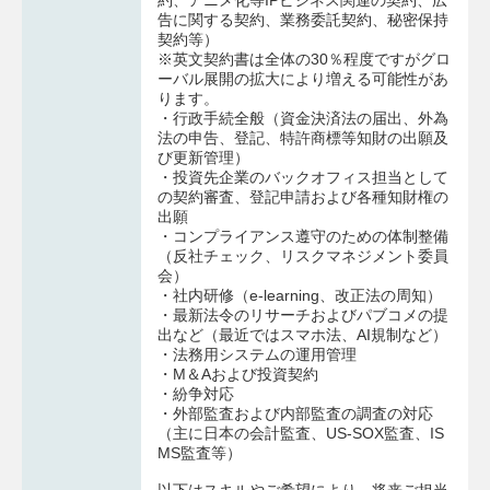
約、アニメ化等IPビジネス関連の契約、広
告に関する契約、業務委託契約、秘密保持
契約等）
※英文契約書は全体の30％程度ですがグロ
ーバル展開の拡大により増える可能性があ
ります。
・行政手続全般（資金決済法の届出、外為
法の申告、登記、特許商標等知財の出願及
び更新管理）
・投資先企業のバックオフィス担当として
の契約審査、登記申請および各種知財権の
出願
・コンプライアンス遵守のための体制整備
（反社チェック、リスクマネジメント委員
会）
・社内研修（e-learning、改正法の周知）
・最新法令のリサーチおよびパブコメの提
出など（最近ではスマホ法、AI規制など）
・法務用システムの運用管理
・M＆Aおよび投資契約
・紛争対応
・外部監査および内部監査の調査の対応
（主に日本の会計監査、US-SOX監査、IS
MS監査等）