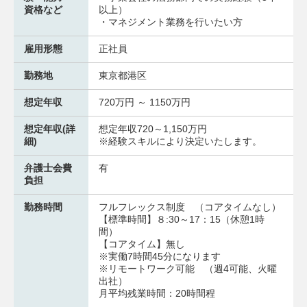
資格など
以上）
・マネジメント業務を行いたい方
雇用形態
正社員
勤務地
東京都港区
想定年収
720万円 ～ 1150万円
想定年収(詳
想定年収720～1,150万円
細)
※経験スキルにより決定いたします。
弁護士会費
有
負担
勤務時間
フルフレックス制度 （コアタイムなし）
【標準時間】８:30～17：15（休憩1時
間）
【コアタイム】無し
※実働7時間45分になります
※リモートワーク可能 （週4可能、火曜
出社）
月平均残業時間：20時間程