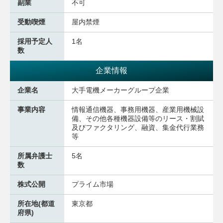
副業
不可
受動喫煙
屋内禁煙
採用予定人
1名
数
企業情報
企業名
大手電機メーカーグループ企業
事業内容
情報通信機器、事務用機器、産業用機械設
備、その他各種機器設備等のリース・割賦
及びファクタリング、融資、集金代行業務
等
所属弁護士
5名
数
株式公開
プライム市場
所在地(都道
東京都
府県)