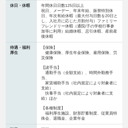
休日・休暇
年間休日日数125日以上
祝日、メーデー、年末年始、振替特別休
日、年次有給休暇（最大付与日数を20日と
し、入社月に応じた月割付与）ファミリー
フレンドリー休暇（通院/子の学校行事参
加等に利用）結婚休暇、忌引休暇、産前産
後休暇
待遇・福利
【保険】
厚生
健康保険、厚生年金保険、雇用保険、労
災保険
【諸手当】
通勤手当（全額支給）、時間外勤務手
当、
家賃補助手当（社内規定により対象者に
支給）、
扶養手当（社内規定により対象者に支
給）ほか
【各種制度】
福利厚生施設、財形貯蓄制度、従業員特
殊会、退職金、企業年金