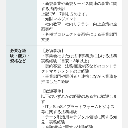
・新規事業や新規サービス関連の事業に関
する法的検討
上記で6～7割を占めます。
・知財マネジメント
・社内教育、社内リテラシー向上施策の企
画実行
・各種プロジェクト参画等による事業部門
支援
必要な経
【必須事項】
験・能力・
・事業会社または法律事務所における法務
資格など
実務経験（目安：3年以上）
・契約審査、法務相談対応などのコントラ
クトマネジメントのご経験
・事業部門や関係者と連携しながら業務を
推進したご経験
【歓迎要件】
以下のいずれかの経験のある方は歓迎しま
す
・IT／SaaS／プラットフォームビジネス
等に関する法務経験
・データ利活用やデジタル領域に関する知
見・実務経験
・金融領域に関する法務経験