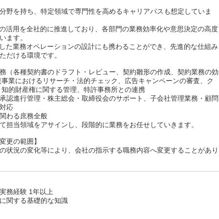
分野を持ち、特定領域で専門性を高めるキャリアパスも想定していま
術の活用を全社的に推進しており、各部門の業務効率化や意思決定の高度
います。
用した業務オペレーションの設計にも携わることができ、先進的な仕組み
ただける環境です。
務（各種契約書のドラフト・レビュー、契約雛形の作成、契約業務の効
規事業におけるリサーチ・法的チェック、広告キャンペーンの審査、ク
・知的財産権に関する管理、特許事務所との連携
承認進行管理・株主総会・取締役会のサポート、子会社管理業務・顧問
対応
関わる庶務全般
て担当領域をアサインし、段階的に業務をお任せしていきます。
変更の範囲】
の状況の変化等により、会社の指示する職務内容へ変更することがあり
実務経験 1年以上
に関する基礎的な知識