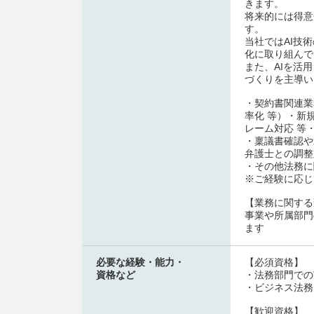
きます。
将来的には得意
す。
当社ではAI技
化に取り組んで
また、AIを活
づくりを主導い
・契約書関連業
率化 等）・新
レーム対応 等
・稟議書確認や
弁護士との調整
・その他法務に
※ご経験に応じ
【業務に関する
事業や所属部門
ます
必要な経験・能力・
【必須資格】
資格など
・法務部門での
・ビジネス法務
【歓迎資格】