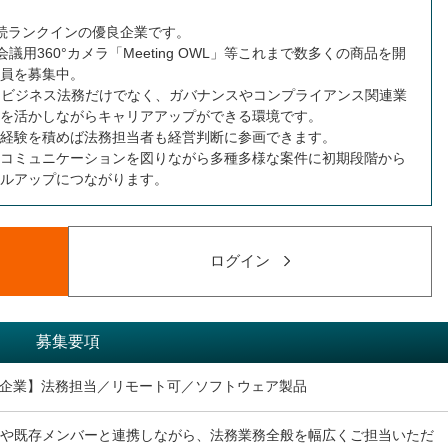
続ランクインの優良企業です。
b会議用360°カメラ「Meeting OWL」等これまで数多くの商品を開
員を募集中。
、ビジネス法務だけでなく、ガバナンスやコンプライアンス関連業
を活かしながらキャリアアップができる環境です。
経験を積めば法務担当者も経営判断に参画できます。
コミュニケーションを図りながら多種多様な案件に初期段階から
ルアップにつながります。
ログイン
募集要項
企業】法務担当／リモート可／ソフトウェア製品
Oや既存メンバーと連携しながら、法務業務全般を幅広くご担当いただ