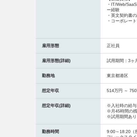
・IT/Web
ー経験
・英文契約書の
・コーポレート
雇用形態
正社員
雇用形態(詳細)
試用期間：3ヶ
勤務地
東京都港区
想定年収
514万円 ～ 75
想定年収(詳細)
※入社時の給与
※月45時間の
※試用期間あり
勤務時間
9:00～18:2