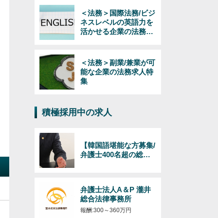
＜法務＞国際法務/ビジ
ネスレベルの英語力を
活かせる企業の法務求
人特集
＜法務＞副業/兼業が可
能な企業の法務求人特
集
積極採用中の求人
【韓国語堪能な方募集/
弁護士400名超の総合
法律事務所】日韓のビ
ジネス（インバウンド
およびアウトバウン
弁護士法人A＆P 瀧井
ド）対応の弁護士/韓国
総合法律事務所
語必須/経験年数・年齢
不問！
報酬:300～360万円