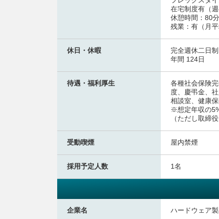
フレックスタイム
在宅制度有（週
休憩時間：80
残業：有（月平
休日・休暇
完全週休二日制
年間 124日
待遇・福利厚生
各種社会保険完
度、慶弔金、社
相談室、健康保
※想定年収の5
（ただし取締役
受動喫煙
屋内禁煙
採用予定人数
1名
企業名
ハードウェア製