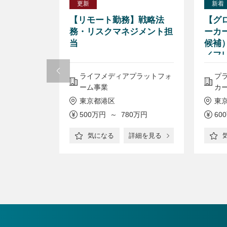
更新
新着
社の中核企
【リモート勤務】戦略法
【グ
法務/フ
務・リスクマネジメント担
ーカ
労働7時間/
当
候補
ーク可能
／フ
グループのヘ
ライフメディアプラットフォ
プ
ーム事業
カ
東京都港区
東
0万円
500万円 ～ 780万円
60
詳細を見る
気になる
詳細を見る