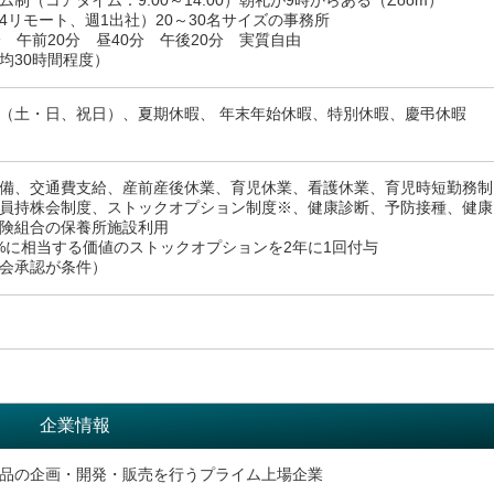
制（コアタイム：9:00～14:00）朝礼が9時からある（Zoom）
4リモート、週1出社）20～30名サイズの事務所
分 午前20分 昼40分 午後20分 実質自由
均30時間程度）
（土・日、祝日）、夏期休暇、 年末年始休暇、特別休暇、慶弔休暇
備、交通費支給、産前産後休業、育児休業、看護休業、育児時短勤務制
員持株会制度、ストックオプション制度※、健康診断、予防接種、健康
険組合の保養所施設利用
%に相当する価値のストックオプションを2年に1回付与
会承認が条件）
企業情報
品の企画・開発・販売を行うプライム上場企業