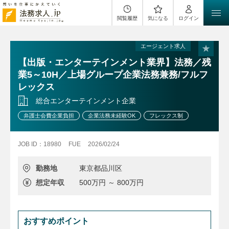
閲覧履歴
気になる
ログイン
エージェント求人
【出版・エンターテインメント業界】法務／残
業5～10H／上場グループ企業法務兼務/フルフ
レックス
総合エンターテインメント企業
弁護士会費企業負担
企業法務未経験OK
フレックス制
JOB ID：18980
FUE
2026/02/24
勤務地
東京都品川区
想定年収
500万円 ～ 800万円
おすすめポイント