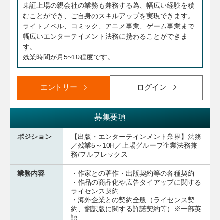
東証上場の親会社の業務も兼務する為、幅広い経験を積
むことができ、ご自身のスキルアップを実現できます。
ライトノベル、コミック、アニメ事業、ゲーム事業まで
幅広いエンターテイメント法務に携わることができま
す。
残業時間が月5~10程度です。
エントリー
ログイン
募集要項
ポジション
【出版・エンターテインメント業界】法務
／残業5～10H／上場グループ企業法務兼
務/フルフレックス
業務内容
・作家との著作・出版契約等の各種契約
・作品の商品化や広告タイアップに関する
ライセンス契約
・海外企業との契約全般（ライセンス契
約、翻訳版に関する許諾契約等）※一部英
語