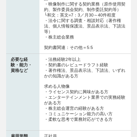
・映像制作に関する契約業務（原作使用契
約、製作委員会契約、制作委託契約等）
└和文：英文=7：3／月30～40件程度
・法令に関する調査・相談対応（著作権
法、個人情報保護法、景品表示法、下請法
等）
・株主総会業務
契約書関連：その他＝5:5
必要な経
・法務経験2年以上
験・能力・
・契約書のレビュードラフト経験
資格など
・著作権法、景品表示法、下請法、いずれ
かの知識がある方
求める人物像
・ライセンス契約に興味がある方
・エンターテインメント業界での実務経験
がある方
・株主総会運営の経験がある方
・コミュニケーション能力の高い方
・柔軟な思考で業務対応ができる方
雇用形態
正社員