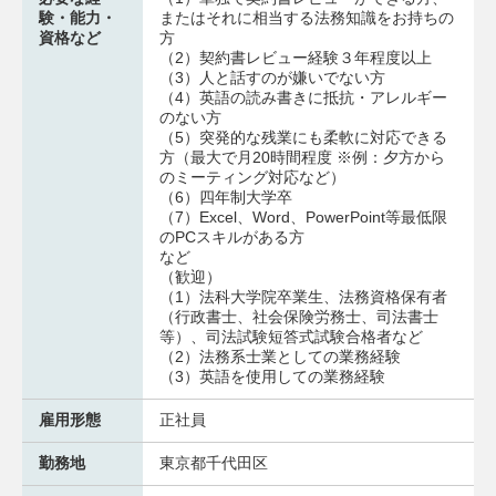
験・能力・
またはそれに相当する法務知識をお持ちの
資格など
方
（2）契約書レビュー経験３年程度以上
（3）人と話すのが嫌いでない方
（4）英語の読み書きに抵抗・アレルギー
のない方
（5）突発的な残業にも柔軟に対応できる
方（最大で月20時間程度 ※例：夕方から
のミーティング対応など）
（6）四年制大学卒
（7）Excel、Word、PowerPoint等最低限
のPCスキルがある方
など
（歓迎）
（1）法科大学院卒業生、法務資格保有者
（行政書士、社会保険労務士、司法書士
等）、司法試験短答式試験合格者など
（2）法務系士業としての業務経験
（3）英語を使用しての業務経験
雇用形態
正社員
勤務地
東京都千代田区