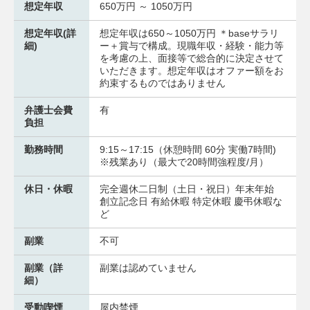
想定年収
650万円 ～ 1050万円
想定年収(詳
想定年収は650～1050万円 ＊baseサラリ
細)
ー＋賞与で構成。現職年収・経験・能力等
を考慮の上、面接等で総合的に決定させて
いただきます。想定年収はオファー額をお
約束するものではありません
弁護士会費
有
負担
勤務時間
9:15～17:15（休憩時間 60分 実働7時間)
※残業あり（最大で20時間強程度/月）
休日・休暇
完全週休二日制（土日・祝日）年末年始
創立記念日 有給休暇 特定休暇 慶弔休暇な
ど
副業
不可
副業（詳
副業は認めていません
細）
受動喫煙
屋内禁煙