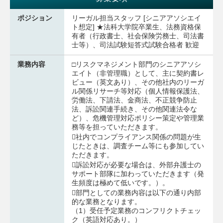
ポジション
リーガル担当スタッフ [シニアアソシエイ
ト想定] ★法科大学院卒業生、法務資格保
有者（行政書士、社会保険労務士、司法書
士等）、司法試験短答式試験合格者 歓迎
業務内容
□リスクマネジメント部門のシニアアソシ
エイト（非管理職）として、主に契約書レ
ビュー（英文あり）、その他社内のリーガ
ル関係リサーチ等対応（個人情報保護法、
労働法、下請法、金商法、不正競争防止
法、訴訟関連手続き、その他関連法令な
ど）、危機管理対応ポリシー策定や管理業
務等を担っていただきます。
社内でコンプライアンス関係の問題が生
じたときは、調査チーム等にも参加してい
ただきます。
訴訟対応が必要な場合は、外部弁護士の
サポート部隊に加わっていただきます（発
生頻度は極めて低いです。）。
部門としての業務内容は以下の通り内部
的な業務となります。
（1）受任予定業務のコンフリクトチェッ
ク（英語対応あり。）