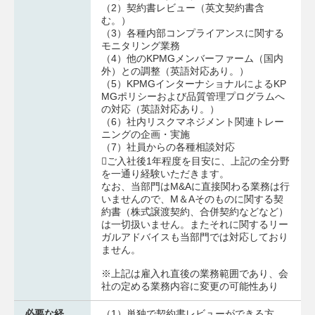
（2）契約書レビュー（英文契約書含
む。）
（3）各種内部コンプライアンスに関する
モニタリング業務
（4）他のKPMGメンバーファーム（国内
外）との調整（英語対応あり。）
（5）KPMGインターナショナルによるKP
MGポリシーおよび品質管理プログラムへ
の対応（英語対応あり。）
（6）社内リスクマネジメント関連トレー
ニングの企画・実施
（7）社員からの各種相談対応
ご入社後1年程度を目安に、上記の全分野
を一通り経験いただきます。
なお、当部門はM&Aに直接関わる業務は行
いませんので、M＆Aそのものに関する契
約書（株式譲渡契約、合併契約などなど）
は一切扱いません。またそれに関するリー
ガルアドバイスも当部門では対応しており
ません。
※上記は雇入れ直後の業務範囲であり、会
社の定める業務内容に変更の可能性あり
必要な経
（1）単独で契約書レビューができる方、