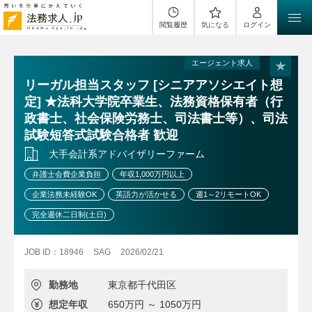
閲覧履歴
気になる
ログイン
エージェント求人
リーガル担当スタッフ [シニアアソシエイト想
定] ★法科大学院卒業生、法務資格保有者（行
政書士、社会保険労務士、司法書士等）、司法
試験短答式試験合格者 歓迎
大手会計系アドバイザリーファーム
弁護士会費企業負担
年収1,000万円以上
企業法務未経験OK
英語力が活かせる
週1～2リモートOK
完全週休二日制(土日)
JOB ID：18946
SAG
2026/02/21
勤務地
東京都千代田区
想定年収
650万円 ～ 1050万円