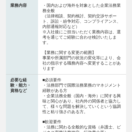
業務内容
・国内および海外を対象とした企業法務業
務全般
（法律相談、契約検討、契約交渉サポー
ト、訴訟・紛争対応、コンプライアンス、
内部通報対応など）
※入社後にご担当いただく業務内容は、選
考を通じてご経験に合わせ検討いたしま
す。
【業務に関する変更の範囲】
事業や所属部門の状況の変化等により、会
社の指示する職務内容へ変更することがあ
ります
必要な経
■必須要件
験・能力・
・法務部門で国際法務業務のマネジメント
資格など
経験がある方
・企業法務全般（国内・海外）に関する興
味と関心があり、社内外の関係者と協力し
て、様々な問題を解決していくという協調
性と粘り強さのある方。
■歓迎要件
・法務に関わる全般的な資格（弁護士、ビ