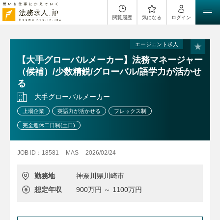
閲覧履歴
気になる
ログイン
エージェント求人
【大手グローバルメーカー】法務マネージャー
（候補）/少数精鋭/グローバル/語学力が活かせ
る
大手グローバルメーカー
上場企業
英語力が活かせる
フレックス制
完全週休二日制(土日)
JOB ID：18581
MAS
2026/02/24
勤務地
神奈川県川崎市
想定年収
900万円 ～ 1100万円