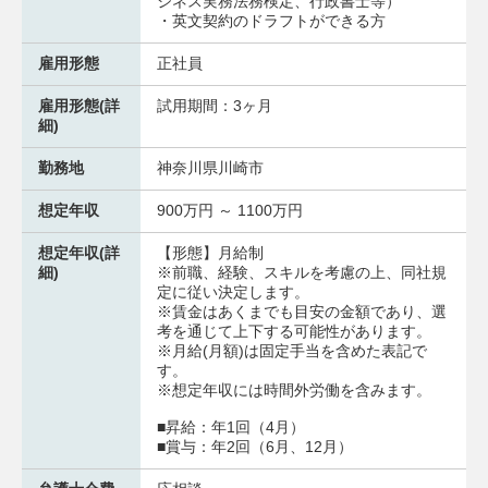
ジネス実務法務検定、行政書士等）
・英文契約のドラフトができる方
雇用形態
正社員
雇用形態(詳
試用期間：3ヶ月
細)
勤務地
神奈川県川崎市
想定年収
900万円 ～ 1100万円
想定年収(詳
【形態】月給制
細)
※前職、経験、スキルを考慮の上、同社規
定に従い決定します。
※賃金はあくまでも目安の金額であり、選
考を通じて上下する可能性があります。
※月給(月額)は固定手当を含めた表記で
す。
※想定年収には時間外労働を含みます。
■昇給：年1回（4月）
■賞与：年2回（6月、12月）