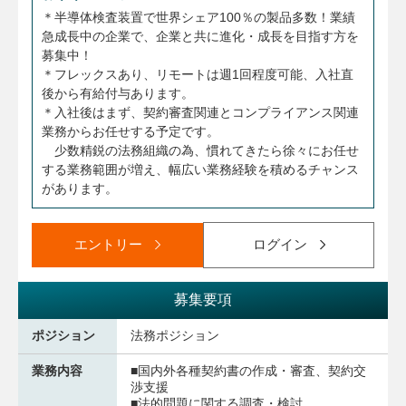
＊半導体検査装置で世界シェア100％の製品多数！業績
急成長中の企業で、企業と共に進化・成長を目指す方を
募集中！
＊フレックスあり、リモートは週1回程度可能、入社直
後から有給付与あります。
＊入社後はまず、契約審査関連とコンプライアンス関連
業務からお任せする予定です。
少数精鋭の法務組織の為、慣れてきたら徐々にお任せ
する業務範囲が増え、幅広い業務経験を積めるチャンス
があります。
エントリー
ログイン
募集要項
ポジション
法務ポジション
業務内容
■国内外各種契約書の作成・審査、契約交
渉支援
■法的問題に関する調査・検討