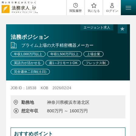
閲覧履歴
気になる
ログイン
エージェント求人
法務ポジション
プライム上場の大手精密機器メーカー
年収1,000万円以上
年収1,500万円以上
上場企業
英語力が活かせる
週1～2リモートOK
フレックス制
完全週休二日制(土日)
JOB ID：18538
KOB
2026/02/24
勤務地
神奈川県横浜市港北区
想定年収
800万円 ～ 1600万円
おすすめポイント