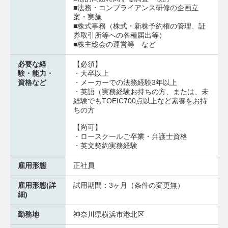
■法務・コンプライアンス研修の企画立
案・実施
■株式事務（株式・新株予約権の管理、証
券取引所等への各種届出等）
■株主総会の運営等 など
必要な経
【必須】
験・能力・
・大卒以上
資格など
・メーカーでの法務経験3年以上
・英語（実務経験お持ちの方、または、未
経験でもTOEIC700点以上など素養をお持
ちの方
【尚可】
・ロースクールご卒業・弁護士資格
・英文契約実務経験
雇用形態
正社員
雇用形態(詳
試用期間：3ヶ月（条件の変更無）
細)
勤務地
神奈川県横浜市港北区