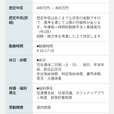
想定年収
400万円 ～ 800万円
想定年収(詳
想定年収はあくまでも目安の金額ですの
細)
で、選考を通じて上限の可能性がありま
す。年俸制＋時間外勤務手当＋業績賞与
（年1回）
経験・能力等を考慮した上で決定します。
勤務時間
■勤務時間
9:15‐17:15
休日・休暇
■休日
完全週休二日制（土・日）、祝日、年末年
始、創立記念日
年次有給休暇、特定有給休暇、慶弔休暇、
育児・介護休業
待遇・福利
■福利厚生
厚生
交通費支給、社保完備、カフェテリアプラ
ン制度、財形貯蓄制度
受動喫煙
屋内禁煙