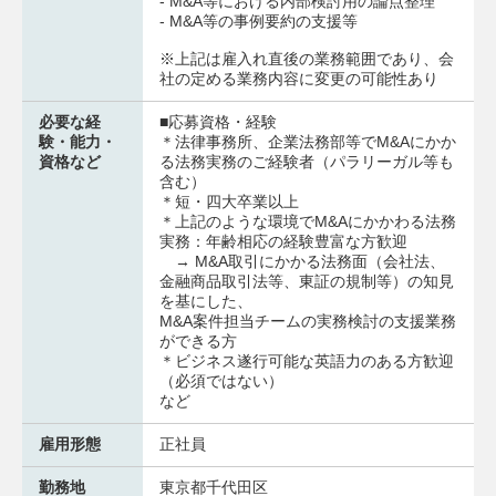
- M&A等における内部検討用の論点整理
- M&A等の事例要約の支援等
※上記は雇入れ直後の業務範囲であり、会
社の定める業務内容に変更の可能性あり
必要な経
■応募資格・経験
験・能力・
＊法律事務所、企業法務部等でM&Aにかか
資格など
る法務実務のご経験者（パラリーガル等も
含む）
＊短・四大卒業以上
＊上記のような環境でM&Aにかかわる法務
実務：年齢相応の経験豊富な方歓迎
→ M&A取引にかかる法務面（会社法、
金融商品取引法等、東証の規制等）の知見
を基にした、
M&A案件担当チームの実務検討の支援業務
ができる方
＊ビジネス遂行可能な英語力のある方歓迎
（必須ではない）
など
雇用形態
正社員
勤務地
東京都千代田区