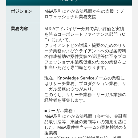
ポジション
M&A取引にかかる法務面からの支援 ：プ
ロフェッショナル業務支援
業務内容
M＆Aアドバイザー分野で高い評価と実績
を誇るコーポレートファイナンス部門（C
F）において、
クライアントとの討議・提案のためのリサ
ーチ業務およびクライアントへの提案資料
の作成補助や案件実績の管理等に至るプロ
フェッショナル業務促進のための業務をご
担当いただく専門職となります。
現在、Knowledge Serviceチームの業務に
はリサーチ業務、プロダクション業務、リ
ーガル業務の３つがあり、
このうち、リサーチ業務・リーガル業務の
経験者を募集します。
■リーガル業務：
M&A取引にかかる法務面（会社法、金融商
品取引法等、東証の規制等）の知見を基に
した、M&A案件担当チームの実務検討の支
援業務