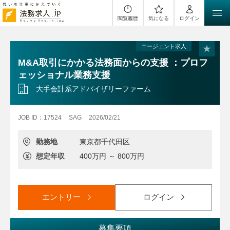
閲覧履歴
気になる
ログイン
エージェント求人
M&A取引にかかる法務面からの支援 ：プロフ
ェッショナル業務支援
大手会計系アドバイザリーファーム
JOB ID：17524
SAG
2026/02/21
勤務地
東京都千代田区
想定年収
400万円 ～ 800万円
エントリー
ログイン
募集要項