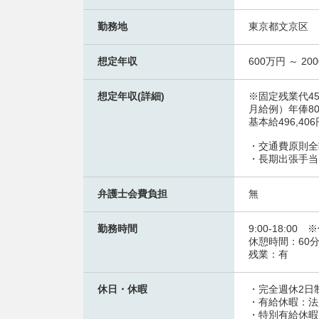
勤務地
東京都文京区
想定年収
600万円 ～ 20
想定年収(詳細)
※固定残業代4
月給例）年俸8
基本給496,40
・交通費原則全
・長期出張手当
弁護士会費負担
無
勤務時間
9:00-18:
休憩時間：60
残業：有
休日・休暇
・完全週休2日
・有給休暇：法
・特別有給休暇