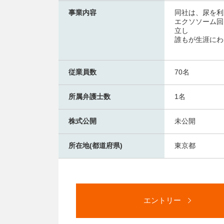
事業内容
同社は、尿を利
エクソソーム回
立し
誰もが生涯にわ
従業員数
70名
所属弁護士数
1名
株式公開
未公開
所在地(都道府県)
東京都
エントリー