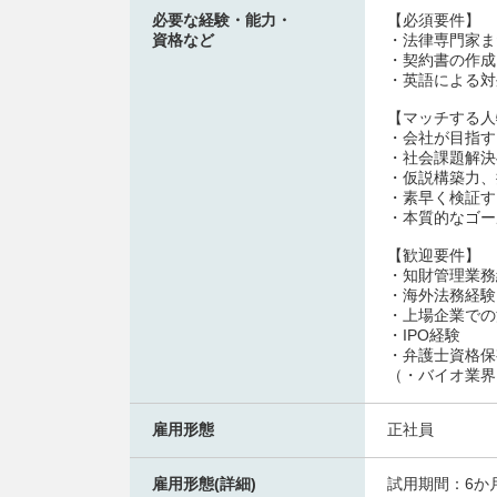
必要な経験・能力・
【必須要件】
資格など
・法律専門家ま
・契約書の作成
・英語による対
【マッチする人
・会社が目指す
・社会課題解決
・仮説構築力、
・素早く検証す
・本質的なゴー
【歓迎要件】
・知財管理業務
・海外法務経験
・上場企業での
・IPO経験
・弁護士資格保
（・バイオ業界
雇用形態
正社員
雇用形態(詳細)
試用期間：6か