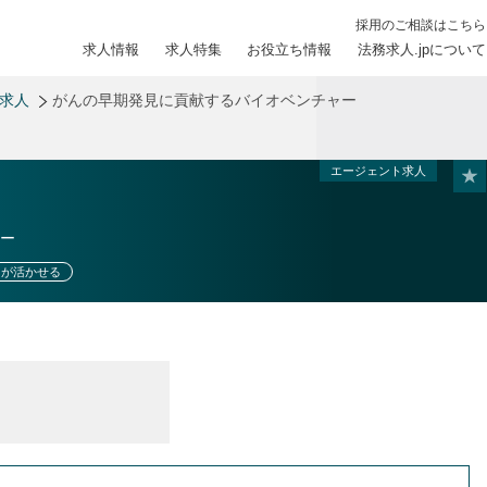
採用のご相談はこちら
求人情報
求人特集
お役立ち情報
法務求人.jpについて
務求人
がんの早期発見に貢献するバイオベンチャー
エージェント求人
ー
力が活かせる