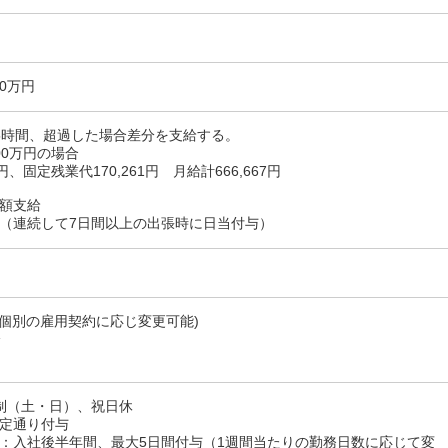
00万円
5時間、超過した場合差分を支給する。
00万円の場合
6円、固定残業代170,261円 月給計666,667円
額支給
（連続して7日間以上の出張時に日当付与）
00 ※個別の雇用契約に応じ変更可能)
分
制（土・日）、祝日休
定通り付与
：入社後半年間、最大5日間付与（1週間当たりの勤務日数に応じて変