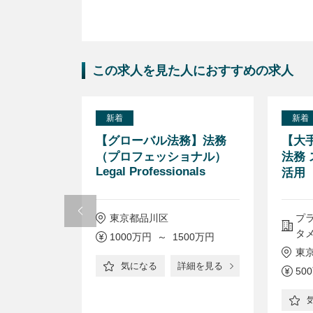
この求人を見た人におすすめの求人
新着
新着
ローバル化
【グローバル法務】法務
【大
al
（プロフェッショナル）
法務
Legal Professionals
ート週2-3
活用
制／2年目
与
ーバル化学メ
東京都品川区
プ
タ
1000万円 ～ 1500万円
阪府箕面市
東
気になる
詳細を見る
500万円
50
詳細を見る