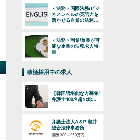
＜法務＞国際法務/ビジ
ネスレベルの英語力を
活かせる企業の法務求
人特集
＜法務＞副業/兼業が可
能な企業の法務求人特
集
積極採用中の求人
【韓国語堪能な方募集/
弁護士400名超の総合
法律事務所】日韓のビ
ジネス（インバウンド
およびアウトバウン
弁護士法人A＆P 瀧井
ド）対応の弁護士/韓国
総合法律事務所
語必須/経験年数・年齢
不問！
報酬:300～360万円