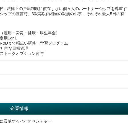
ing休暇：法律上の戸籍制度に依存しない個々人のパートナーシップを尊重す
シップの宣言時、3親等以内相当の親族の弔事、それぞれ最大5日の有
（雇用・労災・健康・厚生年金）
期1on1
R&Dまで幅広い研修・学習プログラム
全社的な目標管理
ストックオプション付与
企業情報
に貢献するバイオベンチャー