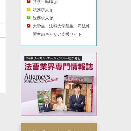
弁護士転職.jp
法務求人.jp
総務求人.jp
大学生・法科大学院生・司法修
習生のキャリア支援サイト
更新
新着