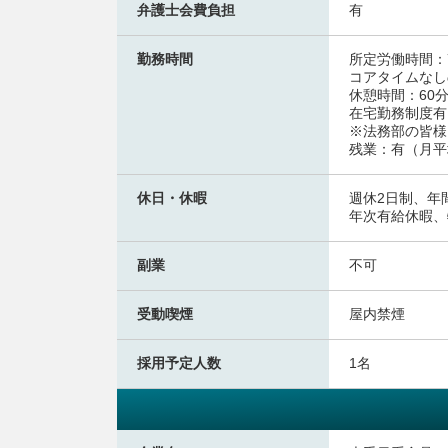
弁護士会費負担
有
勤務時間
所定労働時間：
コアタイムなし
休憩時間：60
在宅勤務制度有
※法務部の皆様
残業：有（月平
休日・休暇
週休2日制、年間
年次有給休暇、
副業
不可
受動喫煙
屋内禁煙
採用予定人数
1名