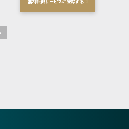
無料転職サービスに登録する
【一般民事から企業法務ま
【フルフレックス
で幅広く扱う法律事務所】
当
法律事務所事務員（交通事
故担当）
企業法務から一般民事まで幅
UI/UXデザインに
広い案件を扱う法律事務所
Tベンチャー企業
東京都港区
東京都渋谷区
378万円 ～ 602万円
500万円 ～ 750
気になる
詳細を見る
気になる
詳細