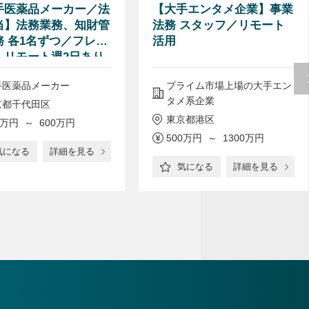
手医薬品メーカー／法
【大手エンタメ企業】事業
当】法務業務、知財管
法務 スタッフ／リモート
務 各1名ずつ／フレッ
活用
、リモート週2日あり
会貢献度の高い医薬品
手医薬品メーカー
プライム市場上場の大手エン
カー
タメ系企業
京都千代田区
東京都港区
0万円 ～ 600万円
500万円 ～ 1300万円
気になる
詳細を見る
気になる
詳細を見る