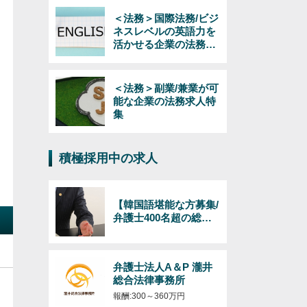
＜法務＞国際法務/ビジ
ネスレベルの英語力を
活かせる企業の法務求
人特集
＜法務＞副業/兼業が可
能な企業の法務求人特
集
積極採用中の求人
【韓国語堪能な方募集/
弁護士400名超の総合
法律事務所】日韓のビ
ジネス（インバウンド
およびアウトバウン
弁護士法人A＆P 瀧井
ド）対応の弁護士/韓国
総合法律事務所
語必須/経験年数・年齢
不問！
報酬:300～360万円