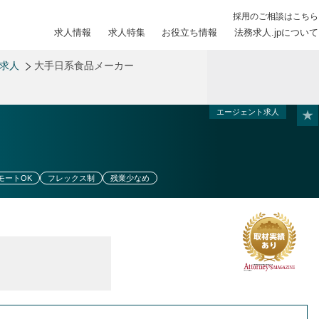
採用のご相談はこちら
求人情報
求人特集
お役立ち情報
法務求人.jpについて
務求人
大手日系食品メーカー
エージェント求人
モートOK
フレックス制
残業少なめ