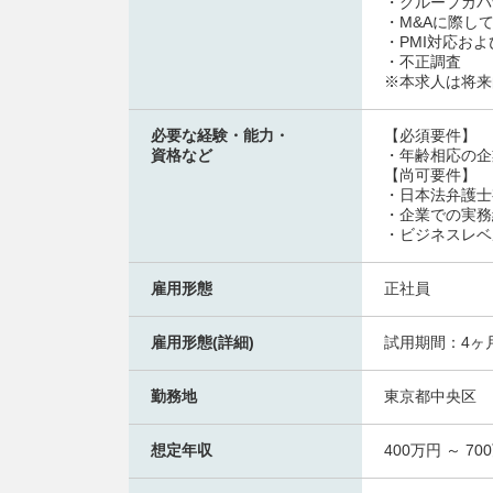
・グループガバ
・M&Aに際し
・PMI対応お
・不正調査
※本求人は将来
必要な経験・能力・
【必須要件】
資格など
・年齢相応の企
【尚可要件】
・日本法弁護士
・企業での実務
・ビジネスレベ
雇用形態
正社員
雇用形態(詳細)
試用期間：4ヶ
勤務地
東京都中央区
想定年収
400万円 ～ 70