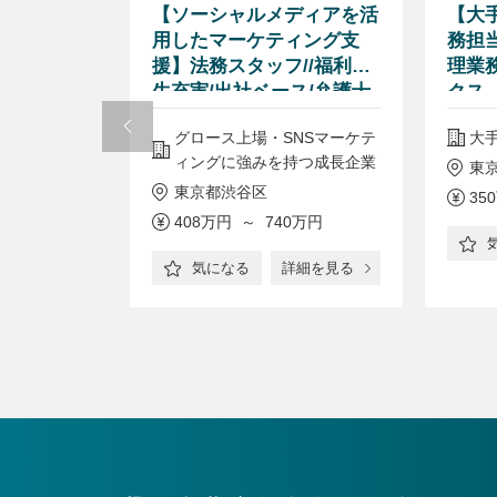
級化粧品メ
【ソーシャルメディアを活
【大
当／フレッ
用したマーケティング支
務担
h以下
援】法務スタッフ//福利厚
理業
生充実/出社ベース/弁護士
クス
在籍
／社
カー
グロース上場・SNSマーケテ
大
メー
ィングに強みを持つ成長企業
東
東京都渋谷区
0万円
35
408万円 ～ 740万円
詳細を見る
気になる
詳細を見る