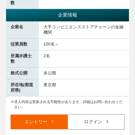
数
企業情報
企業名
大手コンビニエンスストアチェーンの金融
機関
従業員数
100名～
所属弁護士
2名
数
株式公開
未公開
所在地(都道
東京都
府県)
求人内容は更新される可能性があります。詳細はお問い合わせくだ
さい。
エントリー
ログイン