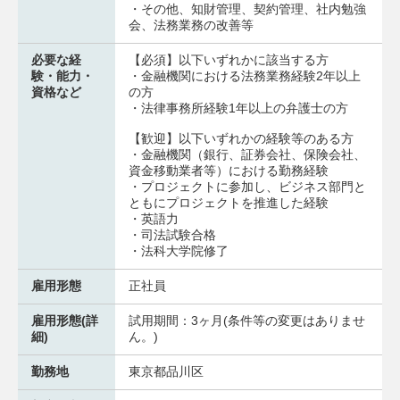
・その他、知財管理、契約管理、社内勉強
会、法務業務の改善等
必要な経
【必須】以下いずれかに該当する方
験・能力・
・金融機関における法務業務経験2年以上
資格など
の方
・法律事務所経験1年以上の弁護士の方
【歓迎】以下いずれかの経験等のある方
・金融機関（銀行、証券会社、保険会社、
資金移動業者等）における勤務経験
・プロジェクトに参加し、ビジネス部門と
ともにプロジェクトを推進した経験
・英語力
・司法試験合格
・法科大学院修了
雇用形態
正社員
雇用形態(詳
試用期間：3ヶ月(条件等の変更はありませ
細)
ん。)
勤務地
東京都品川区