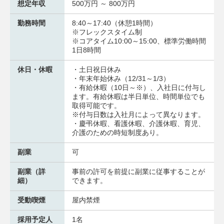
想定年収
500万円 ～ 800万円
勤務時間
8:40～17:40（休憩1時間）
※フレックスタイム制
※コアタイム10:00～15:00、標準労働時間
1日8時間
休日・休暇
・土日祝日休み
・年末年始休み（12/31～1/3）
・有給休暇（10日～※）、入社日に付与し
ます。有給休暇は半日単位、時間単位でも
取得可能です。
※付与日数は入社月によって異なります。
・慶弔休暇、看護休暇、介護休暇、育児、
介護のための時短制度あり。
副業
可
副業（詳
事前の許可を前提に副業に従事することが
細）
できます。
受動喫煙
屋内禁煙
採用予定人
1名