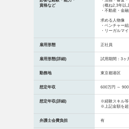
必要な経験・能力・
・法務・審査・
資格など
（概ね2,3年以
・不動産・金融
求める人物像
・ベンチャー組
・リーガルマイ
雇用形態
正社員
雇用形態(詳細)
試用期間：3ヶ
勤務地
東京都港区
想定年収
600万円 ～ 90
想定年収(詳細)
※経験スキル等
※上記金額を超
弁護士会費負担
有