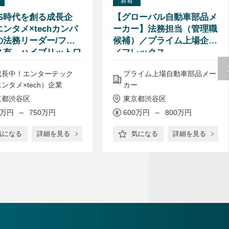
新着
NS時代を創る成長企
【グローバル自動車部品メ
ンタメ×techカンパ
ーカー】法務担当（管理職
の法務リーダー/フレ
候補）／プライム上場企業
ス有、ハイブリットワ
／フレックス
成長中！エンターテック
プライム上場自動車部品メー
ンタメ×tech）企業
カー
京都渋谷区
東京都渋谷区
0万円 ～ 750万円
600万円 ～ 800万円
気になる
詳細を見る
気になる
詳細を見る