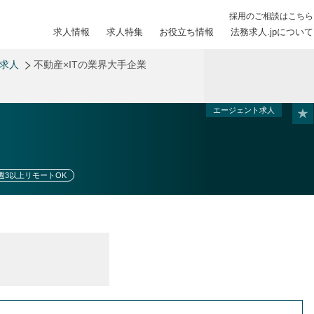
採用のご相談はこちら
求人情報
求人特集
お役立ち情報
法務求人.jpについて
務求人
不動産×ITの業界大手企業
エージェント求人
週3以上リモートOK