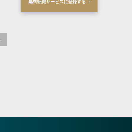
新着
新着
無料転職サービスに登録する
【総合ヘルスケア企業】法
【大手エンタメ企
務・ガバナンス室（管理
法務 スタッフ／
職/管理職候補）／リモー
活用
ト週３～４日
総合ヘルスケア企業
プライム市場上場
タメ系企業
東京都港区
東京都港区
600万円 ～ 800万円
500万円 ～ 1300
気になる
詳細を見る
気になる
詳細