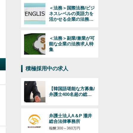
＜法務＞国際法務/ビジ
ネスレベルの英語力を
活かせる企業の法務求
人特集
＜法務＞副業/兼業が可
能な企業の法務求人特
集
積極採用中の求人
【韓国語堪能な方募集/
弁護士400名超の総合
法律事務所】日韓のビ
ジネス（インバウンド
およびアウトバウン
弁護士法人A＆P 瀧井
ド）対応の弁護士/韓国
総合法律事務所
語必須/経験年数・年齢
不問！
報酬:300～360万円