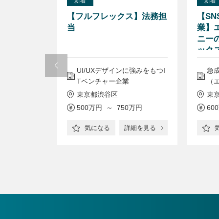
新着
新着
場/成長
【フルフレックス】法務担
【S
ーケ企業】
当
業】エ
ャー/フ
ニー
/駅チカ/
ック
ーク
X企業
UI/UXデザインに強みをもつI
急
Tベンチャー企業
（エ
東京都渋谷区
東
00万円
500万円 ～ 750万円
60
詳細を見る
気になる
詳細を見る