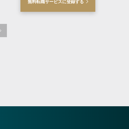
【スタンダード上場/成長
【フルフレックス
無料転職サービスに登録する
中のデジタルマーケ企業】
当
事業法務マネージャー/フ
レックスタイム制/駅チカ/
福利厚生充実
マーケティングDX企業
UI/UXデザインに
Tベンチャー企業
東京都新宿区
東京都渋谷区
700万円 ～ 1000万円
500万円 ～ 750
気になる
詳細を見る
気になる
詳細