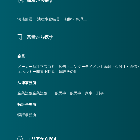
職種から探す
法務部員
法律事務職員
知財・弁理士
業種から探す
企業
メーカー
商社
マスコミ・広告・エンターテイメント
金融・保険
IT・通信
エネルギー関連
不動産・建設
その他
法律事務所
企業法務
企業法務・一般民事
一般民事・家事・刑事
特許事務所
特許事務所
エリアから探す