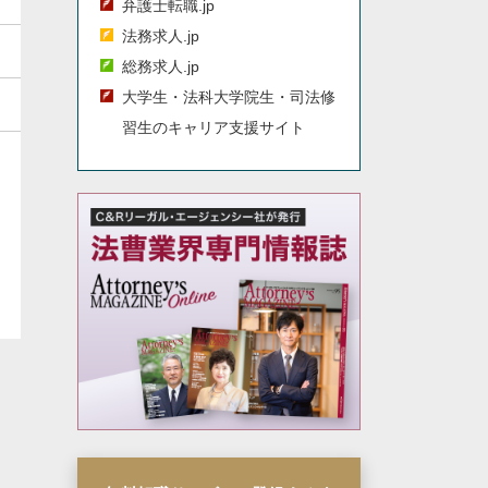
弁護士転職.jp
法務求人.jp
総務求人.jp
大学生・法科大学院生・司法修
習生のキャリア支援サイト
新着
新着