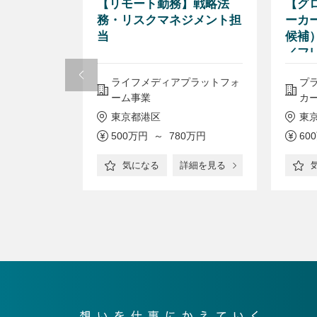
社の中核企
【リモート勤務】戦略法
【グ
法務/フ
務・リスクマネジメント担
ーカ
労働7時間/
当
候補
ーク可能
／フ
グループのヘ
ライフメディアプラットフォ
プ
ーム事業
カ
東京都港区
東
0万円
500万円 ～ 780万円
60
詳細を見る
気になる
詳細を見る