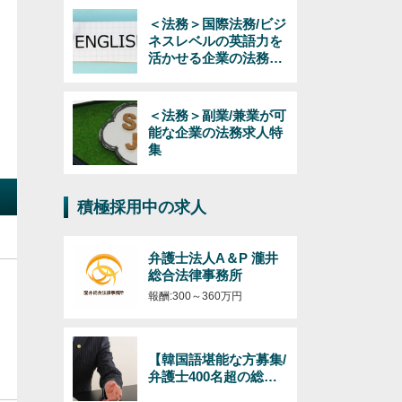
＜法務＞国際法務/ビジ
ネスレベルの英語力を
活かせる企業の法務求
人特集
＜法務＞副業/兼業が可
能な企業の法務求人特
集
積極採用中の求人
弁護士法人A＆P 瀧井
総合法律事務所
報酬:300～360万円
【韓国語堪能な方募集/
弁護士400名超の総合
法律事務所】日韓のビ