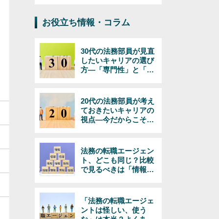
ジネス（インバウンド
およびアウトバウン
お役立ち情報・コラム
ド）対応の弁護士/韓国
語必須/経験年数・年齢
不問！
30代の法務部員が見直
したいキャリアの選び
方―「専門性」と「マ
ネジメント」で考える
20代の法務部員が考え
ておきたいキャリアの
視点―今だからこそで
きる選択とは
法務の転職エージェン
ト、どこも同じ？比較
で見るべきは「情報の
量と質」
「法務の転職エージェ
ントは怪しい、使う