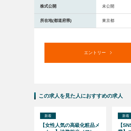
株式公開
未公開
所在地(都道府県)
東京都
エントリー
この求人を見た人におすすめの求人
新着
新着
ス】法務担
【女性人気の高級化粧品メ
【S