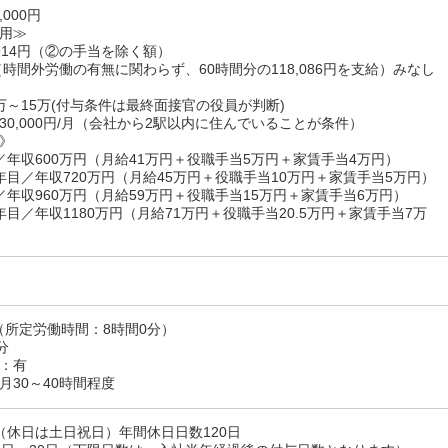
,000円
用≫
1,914円（②の手当を除く額）
（時間外労働の有無に関わらず、60時間分の118,086円を支給）みなし
万～15万(付与条件は最終面接官の役員が判断)
30,000円/月（会社から2駅以内に住んでいることが条件）
》
／年収600万円（月給41万円＋役職手当5万円＋家賃手当4万円）
年目／年収720万円（月給45万円＋役職手当10万円＋家賃手当5万円）
／年収960万円（月給59万円＋役職手当15万円＋家賃手当6万円）
目／年収1180万円（月給71万円＋役職手当20.5万円＋家賃手当7万
00 （所定労働時間：8時間0分）
分
：有
月30～40時間程度
（休日は土日祝日）年間休日日数120日