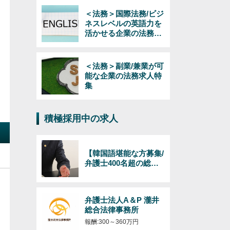
＜法務＞国際法務/ビジ
ネスレベルの英語力を
活かせる企業の法務求
人特集
＜法務＞副業/兼業が可
能な企業の法務求人特
集
積極採用中の求人
【韓国語堪能な方募集/
弁護士400名超の総合
法律事務所】日韓のビ
ジネス（インバウンド
およびアウトバウン
弁護士法人A＆P 瀧井
ド）対応の弁護士/韓国
総合法律事務所
語必須/経験年数・年齢
不問！
報酬:300～360万円