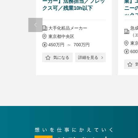
ーカー】法務担当／フレッ
業】エ
クス可／残業10h以下
ニー
ック
ーク
に強みをもつI
大手化粧品メーカー
急
（エ
東京都中央区
東
450万円 ～ 700万円
0万円
60
気になる
詳細を見る
詳細を見る