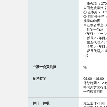
※総合職 ：370
≪固定残業代採
① 基本給 25
② 時間外手当
残業60時間
※経験者手当5
※住宅手当込：
《年収イメージ
・係長／2年目
・主査代理／3
・主査／4年目
・課長代理／5年
円）
弁護士会費負担
無
勤務時間
09:00～19:
休憩時間：120
時間外労働有無
平均残業時間：
休日・休暇
完全週休2日制