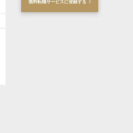
無料転職サービスに登録する
新着
新着
【総合ヘルスケア企業】法
【大手エンタメ企