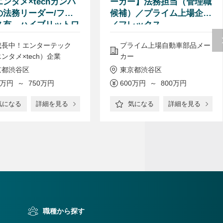
ンタメ×techカンパ
ーカー】法務担当（管理職
の法務リーダー/フレ
候補）／プライム上場企業
ス有、ハイブリットワ
／フレックス
成長中！エンターテック
プライム上場自動車部品メー
ンタメ×tech）企業
カー
京都渋谷区
東京都渋谷区
0万円 ～ 750万円
600万円 ～ 800万円
気になる
詳細を見る
気になる
詳細を見る
職種から探す