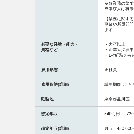
※各業務の繁忙
※本求人は将来
【業務に関する
事業や所属部門
ます
必要な経験・能力・
・大卒以上
資格など
・企業や法律事
・1社経験のみ
雇用形態
正社員
雇用形態(詳細)
試用期間：3ヶ
勤務地
東京都品川区
想定年収
540万円 ～ 72
想定年収(詳細)
月収：450,0