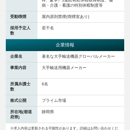
W、夏季）3連続有給休暇取得制度、傷
病・介護・看護の特別休暇制度等
受動喫煙
屋内原則禁煙(喫煙室あり)
採用予定人
若干名
数
企業情報
企業名
著名な大手輸送機器グローバルメーカー
事業内容
大手輸送用機器メーカー
所属弁護士
6名
数
株式公開
プライム市場
所在地(都道
静岡県
府県)
求人内容は更新される可能性があります。詳細はお問い合わせくだ