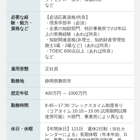
など
必要な経
【必須応募資格/尚良】
験・能力・
・理系学部卒（必須）
資格など
・企業の知財部門、特許事務所での2年以
上の実務経験（あれば尚良）
・知財関連資格(弁理士、知的財産管理技
能士1級・2級など)（あれば尚良）
・TOEIC 600点以上（あれば尚良）
など
雇用形態
正社員
勤務地
静岡県磐田市
想定年収
400万円 ～ 1000万円
勤務時間
8:45～17:30 フレックスタイム制度有り
（コアタイム 10:15～15:00 試用期間以降
使用可能）※部門、事業所により異なる
休日・休暇
【年間休日】121日 週休2日制（当社カ
レンダーによる）長期休暇（年末年始、G