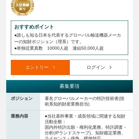
おすすめポイント
●誰しも知る日本を代表するグローバル輸送機器メーカ
ーの知財ポジション（理系）です。
●単独従業真数 10000人超 連結50,000人超
エントリー
ログイン
募集要項
ポジション
著名グローバルメーカーの特許技術者(技
術系知的財産業務担当)
業務内容
●当社基幹事業・成長領域に関連する知財
活動全般：
国内外特許出願・権利化業務、特許調査・
分析(IPランドスケープ)、知財鑑定業務、
ライセンス・係争、模倣対応