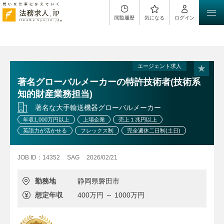
$sH1 = "{$sPositionName}（{$workLocation}）｜
{$sClientName}｜法務求人.jp";
閲覧履歴
気になる
ログイン
エージェント求人
著名グローバルメーカーの特許技術者(技術系
知的財産業務担当)
著名な大手輸送機器グローバルメーカー
年収1,000万円以上
上場企業
売上１兆円以上
英語力が活かせる
フレックス制
完全週休二日制(土日)
JOB ID：14352
SAG
2026/02/21
勤務地
静岡県磐田市
想定年収
400万円 ～ 1000万円