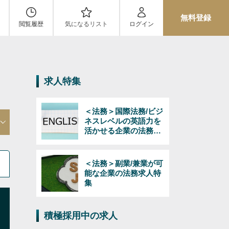
無料登録
閲覧履歴
気になるリスト
ログイン
求人特集
＜法務＞国際法務/ビジ
ネスレベルの英語力を
活かせる企業の法務求
人特集
＜法務＞副業/兼業が可
能な企業の法務求人特
集
積極採用中の求人