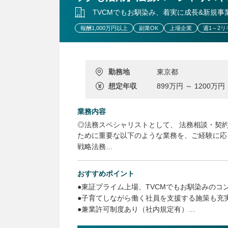
TVCMでもお馴染み、着実に成長&新規事
報酬1,000万円以上
副業OK
上場企業
週1～2リ
勤務地
東京都
想定年収
899万円 ～ 1200万円
業務内容
◎法務スペシャリストとして、 法務相談・契
ために重要な以下のような業務を、ご経験に応
戦略法務
経営直結の重要案件（M&A、組織再編、新規
から実行までを主導
おすすめポイント
業務の仕組み化・DX
●東証プライム上場、TVCMでもお馴染みのコ
業務の標準化やナレッジマネジメント、AI・
●子育てしながら働く社員を支援する施策も充
させる基盤づくり
●兼業許可制度あり（社内規定有）
グループ全体のガバナンス設計
●在宅、リモートワークのハイブリッド勤務
LIFULLグループ全体のリスク管理、コンプ