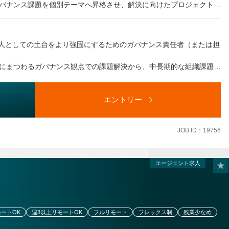
バナンス課題を個別テーマへ昇格させ、解決に向けたプロジェクトの
ンス要件の定義と装着。
法人としての土台をより強固にするためのガバナンス責任者（または担
ト
の実行と、実態に即したプロセスの継続的改善。
にまつわるガバナンス観点での課題解決から、中長期的な組織課題の
ト。
ジションです。
摩擦」を拾い上げ、制度設計（中長期課題）へフィードバックするサ
守りを両立させる最適なガバナンス体制の構築をリードしていただき
エントリー
メント（ひな形・ガイドライン）の整備、レビュー〜締結までのプロ
JOB ID：19756
ガバナンスフレームの構築、契約・発注・検収・変更管理まで含むラ
運用ルールの確立がミッションです。
エージェント求人
外の大型ディールとリスクマネジメントを統括していただくことを期
モートOK
週3以上リモートOK
フルリモート
フレックス制
残業少なめ
指示する職務内容へ変更することがあります