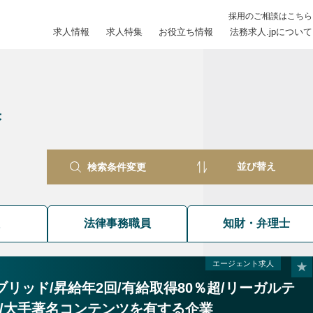
採用のご相談はこちら
求人情報
求人特集
お役立ち情報
法務求人.jpについて
果
検索条件変更
員
法律事務職員
知財・弁理士
エージェント求人
リッド/昇給年2回/有給取得80％超/リーガルテ
/大手著名コンテンツを有する企業