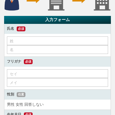
入力フォーム
氏名
必須
フリガナ
必須
性別
任意
男性
女性
回答しない
生年月日
必須