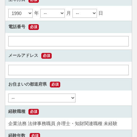
年
月
日
電話番号
必須
メールアドレス
必須
お住まいの都道府県
必須
経験職種
必須
企業法務
法律事務職員
弁理士・知財関連職種
未経験
経験年数
必須