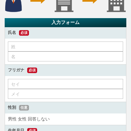
入力フォーム
氏名
必須
フリガナ
必須
性別
任意
男性
女性
回答しない
生年月日
必須