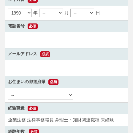
年
月
日
電話番号
必須
メールアドレス
必須
お住まいの都道府県
必須
経験職種
必須
企業法務
法律事務職員
弁理士・知財関連職種
未経験
経験年数
必須