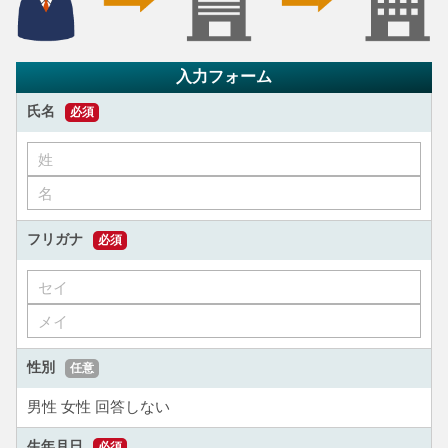
入力フォーム
氏名
必須
フリガナ
必須
性別
任意
男性
女性
回答しない
生年月日
必須