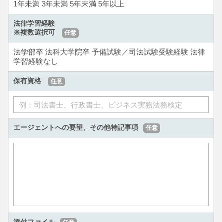
1年未満
3年未満
5年未満
5年以上
法律学習経験
※複数選択可
任意
法学部卒
法科大学院卒
予備試験／司法試験受験経験
法律
学習経験なし
保有資格
任意
エージェントへの要望、
その他特記事項
任意