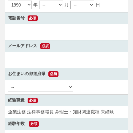
年
月
日
電話番号
必須
メールアドレス
必須
お住まいの都道府県
必須
経験職種
必須
企業法務
法律事務職員
弁理士・知財関連職種
未経験
経験年数
必須