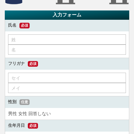
入力フォーム
氏名
必須
フリガナ
必須
性別
任意
男性
女性
回答しない
生年月日
必須