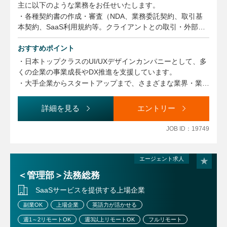
ールとリスクマネジメントを統括していただくことを期待し
主に以下のような業務をお任せいたします。
ています。
・各種契約書の作成・審査（NDA、業務委託契約、取引基
本契約、SaaS利用規約等。クライアントとの取引・外部委
託先への発注・社内ガバナンスと、扱う契約の種類は幅広く
【業務に関する変更の範囲】
あります）
おすすめポイント
事業や所属部門の状況の変化等により、会社の指示する職務
・電子サイン・捺印対応
内容へ変更することがあります
・日本トップクラスのUI/UXデザインカンパニーとして、多
・知財管理（自社商標の管理、クライアントワークで創出し
くの企業の事業成長やDX推進を支援しています。
た意匠権・著作権の登録支援など）
・大手企業からスタートアップまで、さまざまな業界・業種
・社内法務研修の企画・実施
のプロジェクトに携わることができ、幅広い経験と専門性を
身につけられます。
詳細を見る
エントリー
・役職や職種に関係なく意見を発信できる、フラットでオー
プンなカルチャーが根付いています。
JOB ID：19749
・フルフレックス制度やリモートワーク制度が整備されてお
り、一人ひとりのライフスタイルに合わせた柔軟な働き方が
可能です。
エージェント求人
・2020年6月に東証マザーズ（現グロース市場）へ上場した
＜管理部＞法務総務
成長企業です。大手企業との取引実績も豊富で、グローバル
SaaSサービスを提供する上場企業
な事業展開にも積極的に取り組んでいます。
・海外展開の知見を持つ環境で働くことができ、ご自身の志
副業OK
上場企業
英語力が活かせる
向次第ではグローバル案件や海外関連業務に挑戦できる機会
週1～2リモートOK
週3以上リモートOK
フルリモート
があります。