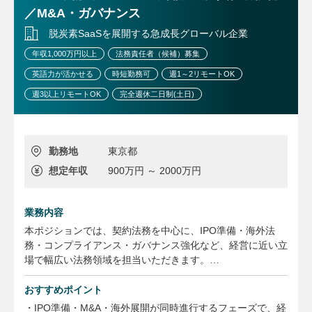
・プロジェクトファイナンスの専門性が身に付くと同時に、
／M&A・ガバナンス
一般企業法務にも携われるので、一般的な法務部では身に着
けられない複数のスキルセットを習得できます。
脱炭素SaaSを展開する急成長グローバル企業
・プロジェクトファイナンスの経験がない方も応募歓迎。業
年収1,000万円以上
法務責任者（候補）募集
務内でキャッチアップいただける環境です。
英語力が活かせる
時短勤務可
週1～2リモートOK
<働きやすさ>
週3以上リモートOK
完全週休二日制(土日)
・働きやすい環境が整っており、フルフレックス制度あり、
在宅OK、残業時間20-30時間と、プライベート時間も大事
にしていただける環境です。子育て中のメンバーも活躍中で
勤務地
東京都
す。
想定年収
900万円 ～ 2000万円
業務内容
本ポジションでは、契約法務を中心に、IPO準備・海外法
務・コンプライアンス・ガバナンス強化など、経営に近い立
場で幅広い法務領域を担当いただきます。
※業務割合はあくまで参考値となります。
おすすめポイント
■契約法務（業務割合：約4割）
・IPO準備・M&A・海外展開が同時進行するフェーズで、経