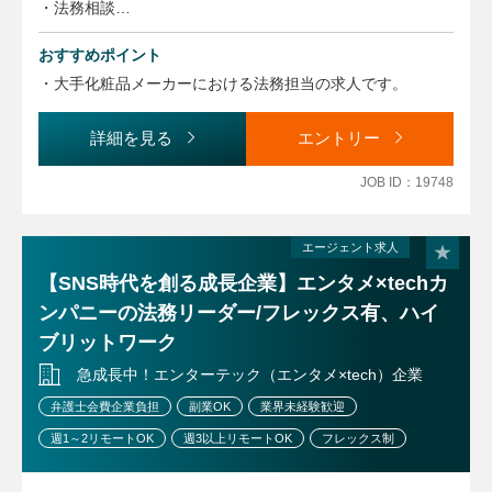
・法務相談
・規程整備・更新・管理
おすすめポイント
・法改正対応
・社内啓蒙活動
・大手化粧品メーカーにおける法務担当の求人です。
・訴訟・トラブル対応
・外部弁護士との連携
詳細を見る
エントリー
・コンプライアンス対応
・法務関連の社員教育や研修などの対応
JOB ID：19748
エージェント求人
【SNS時代を創る成長企業】エンタメ×techカ
ンパニーの法務リーダー/フレックス有、ハイ
ブリットワーク
急成長中！エンターテック（エンタメ×tech）企業
弁護士会費企業負担
副業OK
業界未経験歓迎
週1～2リモートOK
週3以上リモートOK
フレックス制