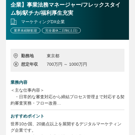
ユニットメンバー（法務総務担当）の業務サポート
企業】事業法務マネージャー/フレックスタイ
弁護士等の外部パートナーと連携した業務推進
ム制/駅チカ/福利厚生充実
・その他
調査票対応、および法務総務業務全般における継続的な業務
マーケティングDX企業
改善（効率化・自動化など）
業界未経験歓迎
完全週休二日制(土日)
勤務地
東京都
想定年収
700万円 ～ 1000万円
業務内容
＜主な仕事内容＞
・日常的な審査対応から締結プロセス管理まで対応する契
約審査実務・フロー改善
・関係部署、グループ会社からの法務相談対応、研修の企
画実施
おすすめポイント
・取引上のトラブル、訴訟事案等への対応、及び法律事務
世界10か国、20拠点以上を展開するデジタルマーケティン
所との連携
グ企業です。