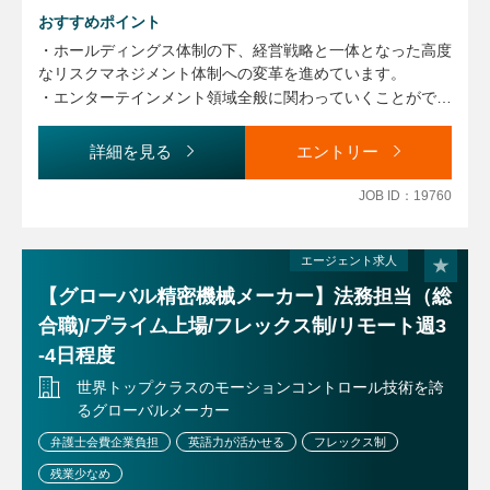
おすすめポイント
＜具体的な仕事内容＞
・ホールディングス体制の下、経営戦略と一体となった高度
・契約書の作成・審査・交渉支援
なリスクマネジメント体制への変革を進めています。
・事業部門からの法務相談対応
・エンターテインメント領域全般に関わっていくことができ
・法令・規約調査
るポジションです。
・法務関連の規程・マニュアル作成、研修支援 等
・働き方については、柔軟であり、リモートワークも活用い
詳細を見る
エントリー
ただけます（将来的にずっと在宅という保証はございませ
ん）
JOB ID：19760
エージェント求人
【グローバル精密機械メーカー】法務担当（総
合職)/プライム上場/フレックス制/リモート週3
-4日程度
世界トップクラスのモーションコントロール技術を誇
るグローバルメーカー
弁護士会費企業負担
英語力が活かせる
フレックス制
残業少なめ