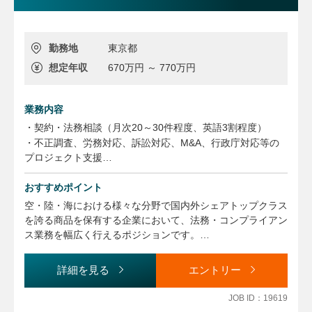
勤務地
東京都
想定年収
670万円 ～ 770万円
業務内容
・契約・法務相談（月次20～30件程度、英語3割程度）
・不正調査、労務対応、訴訟対応、M&A、行政庁対応等の
プロジェクト支援
・社内法務教育（研修、e-learning）
おすすめポイント
・社内広報（動画配信等）
・上記に関する後輩育成、指導
空・陸・海における様々な分野で国内外シェアトップクラス
・上記に関する管理職補助
を誇る商品を保有する企業において、法務・コンプライアン
・出張：年に2～4回程度（国内）
ス業務を幅広く行えるポジションです。
若い時から大きな仕事を任され、個々の意見が尊重されるの
＜キャリアパス＞
で、仕事のやりがいを感じられる環境です。
詳細を見る
エントリー
法務のスペシャリスト、あるいはスキル・経験を深めていた
残業も月20時間程度とワークライフバランスが取れ、福利
だき志向などによってはマネジメントとして育成予定です。
厚生も充実しています。
JOB ID：19619
法的知識を活かせる社内の職場は極めて多く、個々の志向や
自己都合の離職率が2%程度という数値に、社員の満足度が