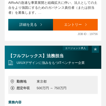
画・設計・推進。
AIRoAの急速な事業展開と組織拡大に伴い、法人としての土
外部専門家や経営層を巻き込んだ新たなガバナンス要件の定
台をより強固にするためのガバナンス責任者（または担当
義と装着。
者）を募集します。
既存のルールを運用するだけでなく、事業推進にまつわるガ
② ガバナンス体制の運用と継続的アップデート
バナンス観点での課題解決から、中長期的な組織課題の設
詳細を見る
エントリー
利益相反・関連当事者取引のモニタリング運用の実行と、実
計・解決までを統合的に牽引していただくポジションです。
態に即したプロセスの継続的改善。
事業推進のスピードを損なうことなく、攻めと守りを両立さ
JOB ID：19756
組織及び事業の進展に応じた規程のアップデート。
せる最適なガバナンス体制の構築をリードしていただきま
日常的な運用を通じて見えてきた「歪み」や「摩擦」を拾い
す。
上げ、制度設計（中長期課題）へフィードバックするサイク
エージェント求人
ル構築。
【フルフレックス】法務担当
UI/UXデザインに強みをもつITベンチャー企業
【将来的なミッション】
主要な契約類型ごとのリスク整理と標準ドキュメント（ひな
形・ガイドライン）の整備、レビュー〜締結までのプロセス
設計をリードいただきます。
勤務地
東京都
中長期的には、理事会・委員会運営と連動したガバナンスフ
想定年収
500万円 ～ 750万円
レームの構築、契約・発注・検収・変更管理まで含むライフ
サイクル管理、監査や説明責任に耐えうる運用ルールの確立
がミッションです。
業務内容
当協会の全体のガバナンス責任者として、国内外の大型ディ