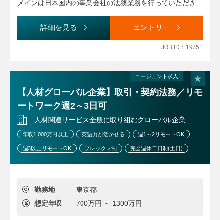
・法務メンバーの育成・指導、案件の進捗管理・フォロー
メインは日本国内の事業会社の法務業務を行っていただきま
アップ
す。
詳細を見る
エントリー
＜将来的に範囲を広げていただける領域＞
・M&A等の法務DD、契約起案、交渉から買収後のPMIサ
JOB ID：19751
ポート等
・データビジネスや生成AI活用等、先端領域の事業スキー
ムに合わせた法令リスク調査、知財戦略の立案
エージェント求人
・SNSを活用したプロモーションや、アニメ等のIP系サー
【人材グローバル企業】取引・契約法務／リモ
ビスなど、拡大し続ける多様なビジネス領域における法務サ
ートワーク週2～3日可
ポート
・生成AIやリーガルテックを活用した法務業務のDX推
人材関連サービス全般に取り組むグローバル企業
進、新たな社内業務フローの構築
年収1,000万円以上
英語力が活かせる
週1～2リモートOK
週3以上リモートOK
フレックス制
完全週休二日制(土日)
勤務地
東京都
想定年収
700万円 ～ 1300万円