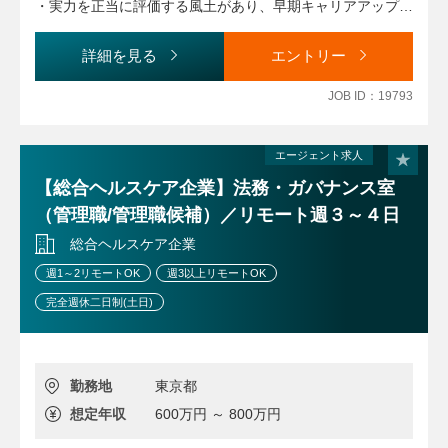
・経営層への法務・コンプライアンス観点での助言
・実力を正当に評価する風土があり、早期キャリアアップや
・取締役会等の重要会議体の運営
マネジメントへの挑戦が可能です。社員の成長支援にも注力
しています。
詳細を見る
エントリー
■ グローバル対応
・海外グループ会社との連携・調整
JOB ID：19793
・監査対応およびガバナンス強化の推進
エージェント求人
■ 法務・コンプライアンス統括
・契約管理、コンプライアンス推進、労務関連課題への対応
【総合ヘルスケア企業】法務・ガバナンス室
・法改正対応および社内ルール整備
（管理職/管理職候補）／リモート週３～４日
・グループ会社管理およびリスクマネジメント
総合ヘルスケア企業
・個人情報保護・内部監査体制の強化
週1～2リモートOK
週3以上リモートOK
完全週休二日制(土日)
勤務地
東京都
想定年収
600万円 ～ 800万円