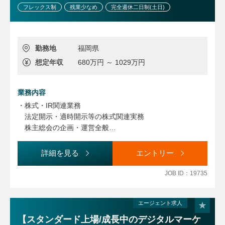
・副業が認められており、多様なキャリア形成や自己成長を
フレックス制
残業少なめ
完全週休二日制(土日)
後押しする環境が整っています。
勤務地
福岡県
想定年収
680万円 ～ 1029万円
業務内容
・株式・IR関連業務
法定開示・適時開示等の株式関連実務
株主総会の企画・運営全般
株主からの問い合わせ対応、機関投資家対応のロジスティ
クス構築
詳細を見る
エントリー
決算説明会の準備・運営（現在はすべてオンライン開催）
・ガバナンス・会議体運営
JOB ID：19735
取締役会や経営会議などの重要会議体の事務局業務（スケ
ジュール管理、資料とりまとめ、議事録作成等）
社内稟議の管理運営および審査業務
エージェント求人
・組織・メンバーマネジメント
【スタンダード上場/成長中のデジタルマーケ