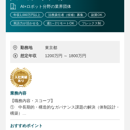
・当社後発医薬品開発品目に関係する先発メーカーの特許抽
出、データベース構築、FTO調査の外部専門家との折衝
AI×ロボット分野の業界団体
・当社特許出願における開発部門および外部事務所との折衝
年収1,000万円以上
法務責任者（候補）募集
副業OK
・先発企業との訴訟対応
英語力が活かせる
週1～2リモートOK
フレックス制
どちらの業務も在宅勤務が可能です。
（原則週2日まで）
勤務地
東京都
想定年収
1200万円 ～ 1800万円
業務内容
【職務内容・スコープ】
① 中長期的・構造的なガバナンス課題の解決（体制設計・
構築）
事業フェーズの進行に応じて確度が上がったガバナンス課題
を個別テーマへ昇格させ、解決に向けたプロジェクトの企
おすすめポイント