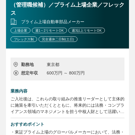
（管理職候補）／プライム上場企業／フレック
ス
プライム上場自動車部品メーカー
上場企業
週1～2リモートOK
週3以上リモートOK
フレックス制
完全週休二日制(土日)
勤務地
東京都
想定年収
600万円 ～ 800万円
業務内容
ご入社後は、これらの取り組みの推進リーダーとして主体的
に施策を牽引いただくとともに、将来的には法務・コンプラ
イアンス領域のマネジメントを担う中核人財として活躍いた
だくことを期待しています。
おすすめポイント
【業務内容】
・東証プライム上場のグローバルメーカーにおいて、法務・