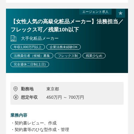
適性に応じて将来的には海外の現地法人での勤務や企画部、
表れています。
人事部などのコーポレート部門など、さまざまな活躍の場を
子育て世代も多く、テレワークやフレックス勤務をフル活用
エージェント求人
広げることが可能です。
して、家事育児と仕事を両立できます。
【女性人気の高級化粧品メーカー】法務担当／
フレックス可／残業10h以下
大手化粧品メーカー
年収1,000万円以上
企業法務未経験OK
法務責任者（候補）募集
フレックス制
残業少なめ
完全週休二日制(土日)
勤務地
東京都
想定年収
450万円 ～ 700万円
業務内容
・契約書レビュー、作成
・契約書等のひな型作成・管理