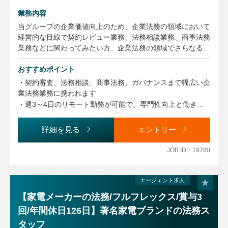
業務内容
当グループの企業価値向上のため、企業法務の領域において
経営的な目線で契約レビュー業務、法務相談業務、商事法務
業務などに関わってみたい方、企業法務の領域でさらなるキ
ャリアアップをされたい方など、チャレンジ・成長意欲のあ
る方からのご応募をお待ちしております。
おすすめポイント
・契約審査、法務相談、商事法務、ガバナンスまで幅広い企
【主な職務】
業法務業務に携われます
・契約審査業務
・週3～4日のリモート勤務が可能で、専門性向上と働きや
・法務相談業務（債権回収、紛争対応を含む。）
すさを両立できる環境です
・商事法務業務（株主総会運営その他会社法関連業務を含
詳細を見る
エントリー
む。）
・ガバナンス関連業務（部門主管の規程の制定改廃のほか、
JOB ID：19780
全社規程の管理）
・稟議事務局の運営（稟議審査、制度設計、全社周知、稟議
システム管理）
エージェント求人
・社内法務研修の企画および実施
【家電メーカーの法務/フルフレックス/賞与3
・内部通報窓口業務
回/年間休日126日】著名家電ブランドの法務ス
・その他特命事項への対応 など
タッフ