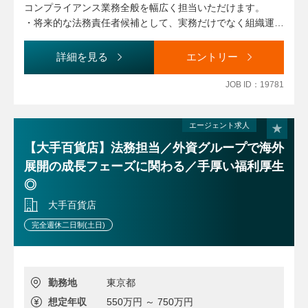
・契約審査
コンプライアンス業務全般を幅広く担当いただけます。
・法律相談対応
・将来的な法務責任者候補として、実務だけでなく組織運営
・新規事業支援
や人材育成にも携われるポジションです。
・コンプライアンス教育・研修の企画運営
・フレックス制度やテレワーク制度を活用しながら長期的な
詳細を見る
エントリー
・内部通報制度の運営
キャリア形成を目指せる環境です。
・コンプライアンスモニタリング
JOB ID：19781
・コンプライアンスリスク評価
・違反事案への対応
エージェント求人
・海外子会社との連携
・グローバルコンプライアンス会議の運営
【大手百貨店】法務担当／外資グループで海外
・コンプライアンスアンケートの実施
展開の成長フェーズに関わる／手厚い福利厚生
・競争法に関する対応
◎
・新事業・デジタル活用領域における法務支援
・法務・コンプライアンス施策の企画・推進
大手百貨店
・取締役会事務局業務
完全週休二日制(土日)
【業務に関する変更の範囲】
事業や所属部門の状況の変化等により、会社の指示する職務
内容へ変更することがあります
勤務地
東京都
想定年収
550万円 ～ 750万円