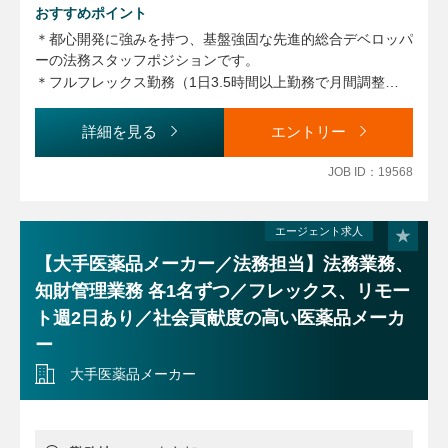
る企画・研修、社内規程の制定・改廃、顧問法律事務所等外
おすすめポイント
部弁護士との協働等に関わる業務など幅広くご対応いただく
＊都心開発に強みを持つ、基盤強固な先進的総合デベロッパ
予定です。
ーの法務スタッフポジションです。
＊フルフレックス勤務（1日3.5時間以上勤務で月間調整
※専門総合職（法務）としての採用になります。
可）、月所定労働150時間、ハイブリッド可
＊海外にも事業展開、英語力有する方 歓迎（MUSTではあ
詳細を見る
エントリー
りません）
JOB ID：19568
エージェント求人
【大手医薬品メーカー／法務担当】法務業務、
知財管理業務 各1名ずつ／フレックス、リモー
ト週2日あり／社会貢献度の高い医薬品メーカ
ー
大手医薬品メーカー