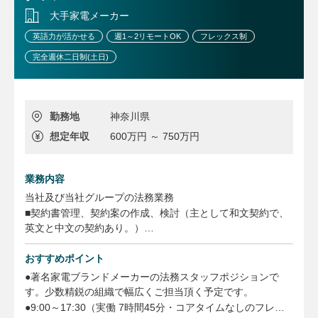
【業務に関する変更の範囲】
大手家電メーカー
事業や所属部門の状況の変化等により、会社の指示する職務
英語力が活かせる
週1～2リモートOK
フレックス制
内容へ変更することがあります
完全週休二日制(土日)
勤務地
神奈川県
想定年収
600万円 ～ 750万円
業務内容
当社及び当社グループの法務業務
■契約書管理、契約案の作成、検討（主として和文契約で、
英文と中文の契約あり。）
■会社法関連業務（株主総会、取締役会等の会社ガバナンス
業務）
おすすめポイント
■労働法関連業務
●著名家電ブランドメーカーの法務スタッフポジションで
■社内規程の起案、修正、廃止
す。少数精鋭の組織で幅広くご担当頂く予定です。
■クレーム対応、訴訟／仲裁対応
●9:00～17:30（実働 7時間45分・コアタイムなしのフレッ