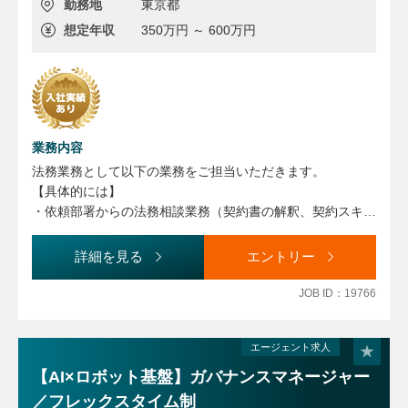
勤務地
東京都
想定年収
350万円 ～ 600万円
業務内容
法務業務として以下の業務をご担当いただきます。
【具体的には】
・依頼部署からの法務相談業務（契約書の解釈、契約スキー
ムの立て方の支援、契約や取引に関係する法律の解釈、その
他契約の法務審査や締結にまつわる社内プロセスなど）
詳細を見る
エントリー
・契約書の法務審査業務（日本語、英語）：契約書案のレビ
ュー、契約書案の作成
JOB ID：19766
・契約書データベースの管理
知財管理業務として以下の業務をご担当いただきます。
エージェント求人
【具体的には】
【AI×ロボット基盤】ガバナンスマネージャー
・特許の観点から個々の開発プロジェクトに参加
／フレックスタイム制