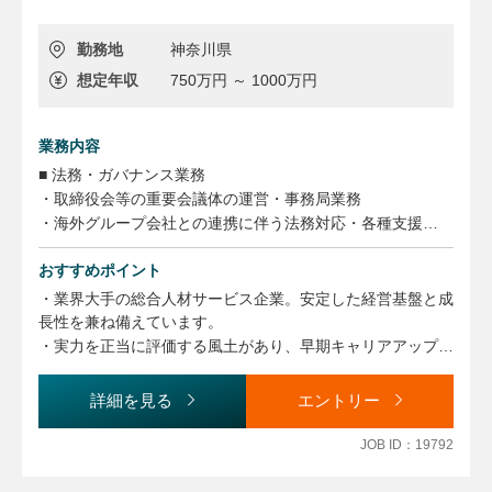
勤務地
神奈川県
想定年収
750万円 ～ 1000万円
業務内容
■ 法務・ガバナンス業務
・取締役会等の重要会議体の運営・事務局業務
・海外グループ会社との連携に伴う法務対応・各種支援
・グループ会社の管理・ガバナンス支援
おすすめポイント
・社内各部門からの法務・労務相談対応
・弁護士など外部専門家との連携
・業界大手の総合人材サービス企業。安定した経営基盤と成
長性を兼ね備えています。
■ 法務・コンプライアンス業務
・実力を正当に評価する風土があり、早期キャリアアップや
・各種契約書の審査・レビュー（和文・英文）
マネジメントへの挑戦が可能です。社員の成長支援にも注力
・法令改正対応および社内制度・運用の整備
しています。
詳細を見る
エントリー
・コンプライアンス推進およびリスク管理業務
JOB ID：19792
■ マネジメント業務
・メンバーの育成・マネジメント