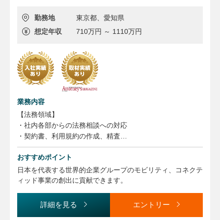
勤務地
東京都、愛知県
想定年収
710万円 ～ 1110万円
業務内容
【法務領域】
・社内各部からの法務相談への対応
・契約書、利用規約の作成、精査
・サービス企画、M＆Aなど企業戦略に関する法的支援
おすすめポイント
【コンプライアンス、コーポレート領域】
日本を代表する世界的企業グループのモビリティ、コネクテ
・コンプライアンス体制整備、社内教育、法改正対応
ィッド事業の創出に貢献できます。
・株主総会/取締役会/監査役会事務局運営
詳細を見る
エントリー
【知的財産領域】