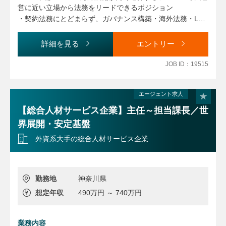
・国内外の契約書レビュー・ドラフト作成・交渉支援
営に近い立場から法務をリードできるポジション
・SaaS契約、業務委託契約、NDA、アライアンス契約等の
・契約法務にとどまらず、ガバナンス構築・海外法務・Leg
法務支援
alOpsなど幅広い領域に裁量を持って関与可能
・顧問弁護士との連携・リーガルチェック
・立ち上げフェーズの法務組織を牽引し、「守り」に留まら
詳細を見る
エントリー
・契約フロー・法務オペレーション改善
ない攻めの法務体制構築に携われる成長環境
JOB ID：19515
■コンプライアンス・ガバナンス強化（業務割合：約2割）
・コンプライアンス体制の構築・改善
・社内向け法務/コンプライアンス研修の企画・実施
エージェント求人
・リスクコンプライアンス委員会対応
【総合人材サービス企業】主任～担当課長／世
・個別労務案件への法務対応
界展開・安定基盤
・各部門への法務観点からのアドバイザリー
外資系大手の総合人材サービス企業
■商事法務（業務割合：約1割）
・IPO準備に伴う法務対応
・適時開示・社内規程整備
勤務地
神奈川県
・取締役会・株主総会運営体制の整備
想定年収
490万円 ～ 740万円
・総務との商事法務業務整理・運営構築
■LegalOps / AI活用推進（業務割合：約1割）
業務内容