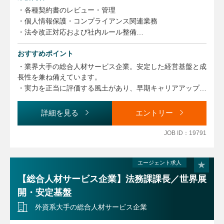
・AIを活用した契約レビュー効率化
・各種契約書のレビュー・管理
・法務業務の標準化・ナレッジ整備
・個人情報保護・コンプライアンス関連業務
・LegalTech活用による業務改善・効率化推進
・法令改正対応および社内ルール整備
・社内研修の企画・運営
■Will/志向性に応じた下記の領域（業務割合：約2割）
おすすめポイント
・社内各部門からの法務相談対応
・海外子会社・海外案件に関する法務支援
・取締役会等の会議体運営サポート
・業界大手の総合人材サービス企業。安定した経営基盤と成
・英文契約レビュー
・行政機関への各種届出・調査対応
長性を兼ね備えています。
・M&A・資本業務提携等の戦略案件対応
・弁護士など外部専門家との連携
・実力を正当に評価する風土があり、早期キャリアアップや
・内部監査・内部統制体制整備
・海外拠点・グループ会社との法務連携
マネジメントへの挑戦が可能です。社員の成長支援にも注力
・各種プロジェクト推進
・グループ会社のガバナンス・管理支援
しています。
※ご本人の志向性・経験lに応じて、関与割合を柔軟に調整
詳細を見る
エントリー
します。
JOB ID：19791
【業務に関する変更の範囲】
事業や所属部門の状況の変化等により、会社の指示する職務
エージェント求人
内容へ変更することがあります
【総合人材サービス企業】法務課課長／世界展
開・安定基盤
外資系大手の総合人材サービス企業