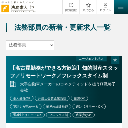
閲覧履歴
気になる
ログイン
法務部員の新着・更新求人一覧
エージェント求人
【名古屋勤務ができる方歓迎】知的財産スタッ
フ／リモートワーク／フレックスタイム制
大手自動車メーカーのコネクティッドを担うIT戦略子
会社
個人受任OK
弁護士会費企業負担
副業OK
英語力が活かせる
業界未経験歓迎
週1～2リモートOK
週3以上リモートOK
フレックス制
残業少なめ