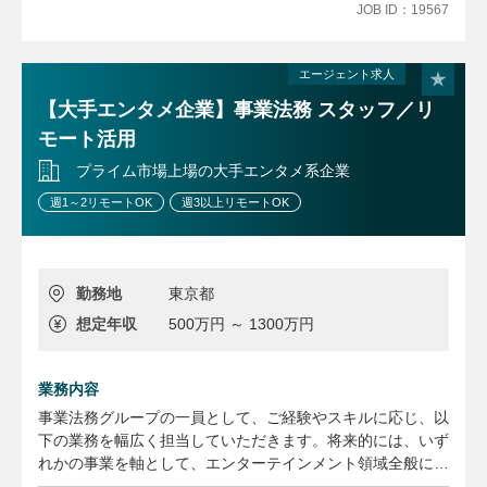
・新規サービス／プロダクトに関する知財クリアランスおよ
JOB ID：19567
び知財相談対応（事業・開発部門連携）
・発明発掘、出願方針の検討、国内外出願・権利化業務
・競合特許・技術の調査分析および知財リスク対応（FTO
エージェント求人
等）
【大手エンタメ企業】事業法務 スタッフ／リ
・外部特許事務所・調査会社のマネジメント
モート活用
・共同開発・ライセンス等における知財契約対応および権利
帰属・利用条件の調整
プライム市場上場の大手エンタメ系企業
・グループ内外と連携した知財課題対応および知財体制・運
週1～2リモートOK
週3以上リモートOK
用の推進
・株主総会/取締役会/監査役会事務局運営
【業務に関する変更の範囲】
勤務地
東京都
事業や所属部門の状況の変化等により、会社の指示する職務
想定年収
500万円 ～ 1300万円
内容へ変更することがあります
業務内容
事業法務グループの一員として、ご経験やスキルに応じ、以
下の業務を幅広く担当していただきます。将来的には、いず
れかの事業を軸として、エンターテインメント領域全般に関
する専門性を高めていただくことを期待しています。