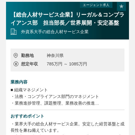
エージェント求人
・業務の進捗管理およびアサインメント
・チーム運営・業務改善の推進
【総合人材サービス企業】リーガル＆コンプラ
イアンス部 担当部長／世界展開・安定基盤
外資系大手の総合人材サービス企業
勤務地
神奈川県
想定年収
785万円 ～ 1085万円
業務内容
■ 組織マネジメント
・法務・コンプライアンス部門のマネジメント
・業務進捗管理、課題整理、業務改善の推進
・メンバー育成および組織力強化
おすすめポイント
■ 経営・事業支援
・業界大手の総合人材サービス企業。安定した経営基盤と成
・重要案件におけるリスク管理および経営支援
長性を兼ね備えています。