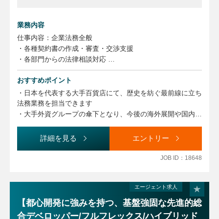
業務内容
仕事内容：企業法務全般
・各種契約書の作成・審査・交渉支援
・各部門からの法律相談対応
・紛争・訴訟対応および外部弁護士との連携
おすすめポイント
・知的財産、個人情報保護等に関する法的対応
・M&Aや新規事業に関する法務支援
・日本を代表する大手百貨店にて、歴史を紡ぐ最前線に立ち
法務業務を担当できます
・大手外資グループの傘下となり、今後の海外展開や国内店
舗の改装に携わり幅広く対応できます
・育休取得を長めに取得できるなど福利厚生も手厚い魅力が
詳細を見る
エントリー
あります
・ターミナル駅直結のオフィスでアクセス良好です
JOB ID：18648
エージェント求人
【都心開発に強みを持つ、基盤強固な先進的総
合デベロッパー/フルフレックス/ハイブリッド