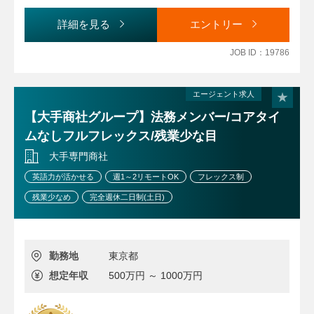
■コンプライアンス管理（PDPA、輸出管理、独禁法等）
クスタイム制あり）
■その他の法律相談、法務サポート
●リモートワーク：月5回まで
詳細を見る
エントリー
【募集背景】
●賞与：年3回（7月・12月・3月）
契約法務（契約審査）の体制強化
JOB ID：19786
など
エージェント求人
【大手商社グループ】法務メンバー/コアタイ
ムなしフルフレックス/残業少な目
大手専門商社
英語力が活かせる
週1～2リモートOK
フレックス制
残業少なめ
完全週休二日制(土日)
勤務地
東京都
想定年収
500万円 ～ 1000万円