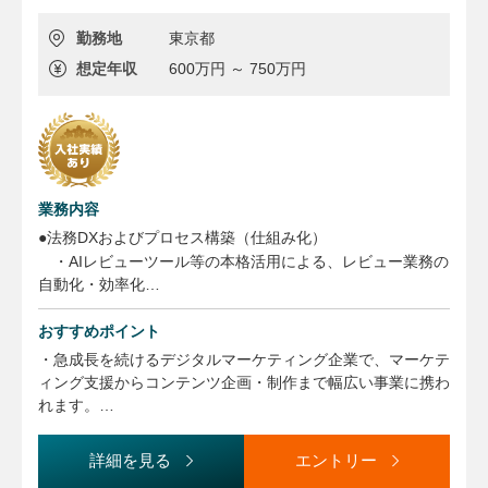
勤務地
東京都
想定年収
600万円 ～ 750万円
業務内容
●法務DXおよびプロセス構築（仕組み化）
・AIレビューツール等の本格活用による、レビュー業務の
自動化・効率化
・属人化を排除し、リードタイム短縮を実現するワークフ
ローやルールの設計
おすすめポイント
●コーポレート・組織法務（ガバナンス強化）
・急成長を続けるデジタルマーケティング企業で、マーケテ
・取締役会・株主総会の運営支援、登記申請、商標出願・
ィング支援からコンテンツ企画・制作まで幅広い事業に携わ
登録管理などのコーポレート実務
れます。
・IPO準備を見据えた社内規程の整備、コンプライアンス
・人や社会に大きな影響を与えるサービスを展開し、新しい
体制のアップデート
市場や文化の創出に挑戦できる環境です。
詳細を見る
エントリー
●契約法務（実務の牽引）
・年齢や社歴に関係なく裁量を持って活躍でき、主体的なチ