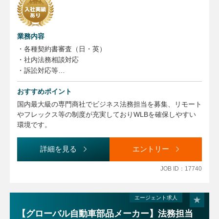
業務内容
・各種契約書審査（日・英）
・社内法務相談対応
・訴訟対応等
おすすめポイント
<備考>
業務の多くは契約書審査になり、売買基本契約やNDA等が
国内最大級の専門商社でビジネス法務担当を募集、リモート
中心で、英文契約も含まれます。社内法務相談対応や稀に訴
やフレックス等の制度が充実しておりWLBを確保しやすい
訟対応等が発生します。会社全体として海外展開を積極的な
環境です。
方針を掲げているため、法務としての対応範囲も拡大傾向に
あります。
詳細を見る
エントリー
※本求人は将来的に別の職務領域に異動の可能性がありま
す。
JOB ID：17740
エージェント求人
【グローバル自動車部品メーカー】法務担当