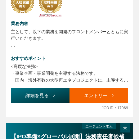
業務内容
主として、以下の業務を開発のフロントメンバーとともに実
行いただきます。
①再生可能エネルギーの発電所、蓄電所等の開発プロジェク
トに関する契約のドラフティング・交渉・レビュー
おすすめポイント
（株主間契約、土地利用契約、EPC契約、OM契約等、プロ
<高度な法務>
ジェクトファイナンスに関連する契約を含みます）
・事業企画・事業開発を主導する法務です。
②リーガルイシュー及びリーガル視点でのビジネスイシュー
・国内・海外有数の大型再エネプロジェクトに、主導する立
の問題解決
場で携わることができます。
③紛争、トラブル解決のための企画立案とその実行
・大型プロジェクトファイナンスに関する高難度の企画・交
詳細を見る
エントリー
④その他契約書のレビューやコーポレート関係のリーガル対
渉ドキュメンテーション経験ができます。
応
・国内外を問わず、多数のプロフェッショナルな人材の中
JOB ID：17969
※いずれも単純な社内調整や前例踏襲ではない、リーガルバ
で、互いに刺激し合うことで、攻めと守備の両面から業界ト
ッグラウンド、事業開発の専門性を活かした活動です。
ップの成長力を最大限に高めることができます。
エージェント求人
変更の範囲：当面の間は本職務に従事いただく予定です。適
<キャリアアップ>
【IPO準備×グローバル展開】法務責任者候補
性により同社業務全般に変更の可能性があります。